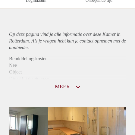
Begindatum
Onbepaalde tijd
Op deze pagina vind je alle informatie over deze Kamer in
Rotterdam. Als je vragen hebt kun je contact opnemen met de
aanbieder.
Bemiddelingskosten
Nee
Object
Direct bij de eigenaar
Borg
MEER
397
Garantiestelling
Niet mogelijk
Huurtoeslag
Niet mogelijk
Inkomen eis
N.V.T.