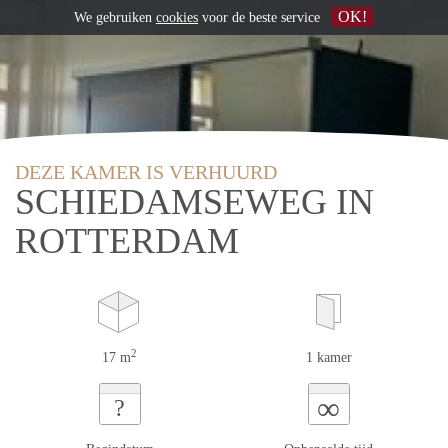
OK!
We gebruiken
cookies
voor de beste service
DEZE KAMER IS VERHUURD
SCHIEDAMSEWEG IN
ROTTERDAM
2
17 m
1 kamer
∞
?