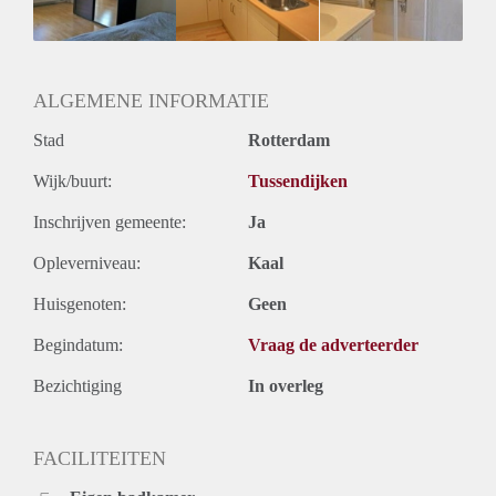
Huurtermijn
Onbepaalde termijn
Oplevering
Gestoffeerd
ALGEMENE INFORMATIE
Stad
Rotterdam
Wijk/buurt:
Tussendijken
Inschrijven gemeente:
Ja
Opleverniveau:
Kaal
Huisgenoten:
Geen
Begindatum:
Vraag de adverteerder
Bezichtiging
In overleg
FACILITEITEN