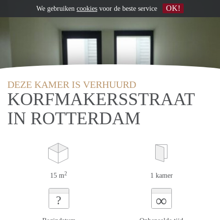
OK!
We gebruiken
cookies
voor de beste service
DEZE KAMER IS VERHUURD
KORFMAKERSSTRAAT
IN ROTTERDAM
2
15 m
1 kamer
∞
?