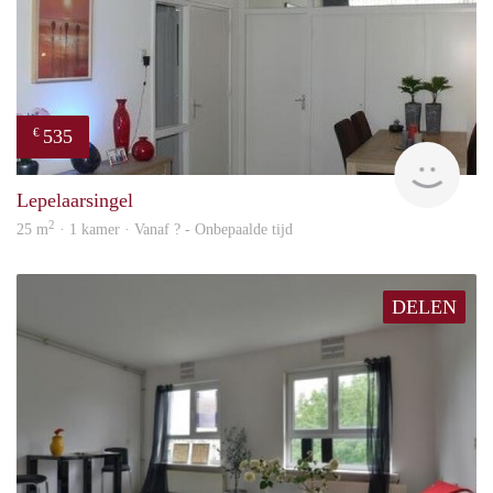
535
€
finde
Lepelaarsingel
2
25 m
· 1 kamer · Vanaf ? - Onbepaalde tijd
DELEN