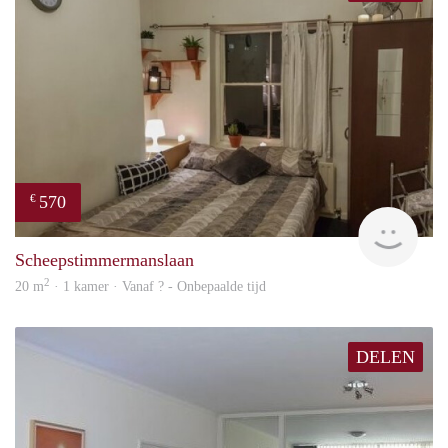
570
€
finde
Scheepstimmermanslaan
2
20 m
· 1 kamer · Vanaf ? - Onbepaalde tijd
DELEN