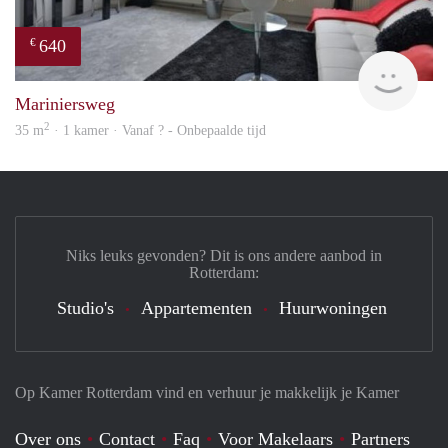
640
€
Woni
Mariniersweg
2
35 m
· 1 kamer · Vanaf ? - Onbepaalde tijd
Niks leuks gevonden? Dit is ons andere aanbod in
Rotterdam:
Studio's
Appartementen
Huurwoningen
Op Kamer Rotterdam vind en verhuur je makkelijk je Kamer
Over ons
Contact
Faq
Voor Makelaars
Partners