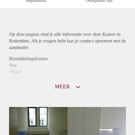
Begindatum
Onbepaalde tijd
Op deze pagina vind je alle informatie over deze Kamer in
Rotterdam. Als je vragen hebt kun je contact opnemen met de
aanbieder.
Bemiddelingskosten
Nee
Object
Direct bij de eigenaar
Borg
MEER
505
Garantiestelling
Niet mogelijk
Huurtoeslag
Mogelijk
Inkomen eis
N.V.T.