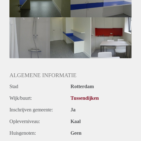
Huurtermijn
Onbepaalde termijn
Oplevering
Kaal
ALGEMENE INFORMATIE
Stad
Rotterdam
Wijk/buurt:
Tussendijken
Inschrijven gemeente:
Ja
Opleverniveau:
Kaal
Huisgenoten:
Geen