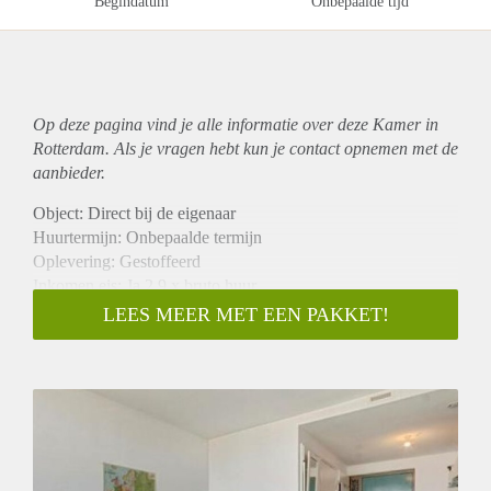
Begindatum
Onbepaalde tijd
Op deze pagina vind je alle informatie over deze Kamer in
Rotterdam. Als je vragen hebt kun je contact opnemen met de
aanbieder.
Object: Direct bij de eigenaar
Huurtermijn: Onbepaalde termijn
Oplevering: Gestoffeerd
Inkomen eis: Ja 2,9 x bruto huur
Garantiestelling mogelijk: Ja
LEES MEER MET EEN PAKKET!
Borg: 1 maand
Bemiddeling kosten: Nee
Internet: Ja
Gedeelde keuken: Nee
Gedeelde Douche: Nee
Gedeelde woonkamer: Nee
Huisgenoten: Nee