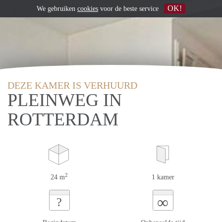
OK!
We gebruiken
cookies
voor de beste service
DEZE KAMER IS VERHUURD
PLEINWEG IN
ROTTERDAM
2
24 m
1 kamer
∞
?