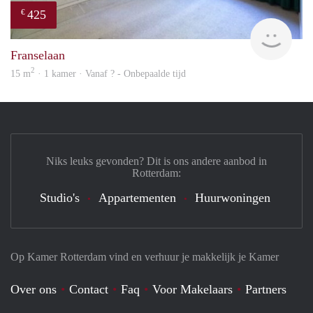
425
€
finde
Franselaan
2
15 m
· 1 kamer · Vanaf ? - Onbepaalde tijd
Niks leuks gevonden? Dit is ons andere aanbod in
Rotterdam:
Studio's
Appartementen
Huurwoningen
Op Kamer Rotterdam vind en verhuur je makkelijk je Kamer
Over ons
Contact
Faq
Voor Makelaars
Partners