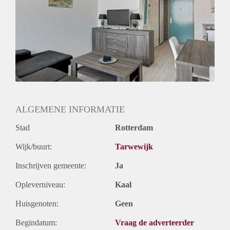
Geslacht huisgenoten: N.v.t.
ALGEMENE INFORMATIE
Stad
Rotterdam
Wijk/buurt:
Tarwewijk
Inschrijven gemeente:
Ja
Opleverniveau:
Kaal
Huisgenoten:
Geen
Begindatum:
Vraag de adverteerder