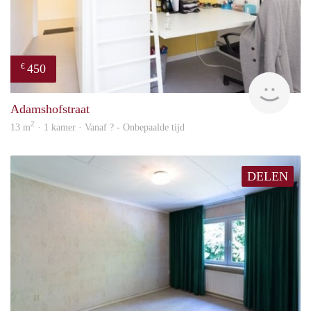
450
€
finde
Adamshofstraat
2
13 m
· 1 kamer · Vanaf ? - Onbepaalde tijd
DELEN