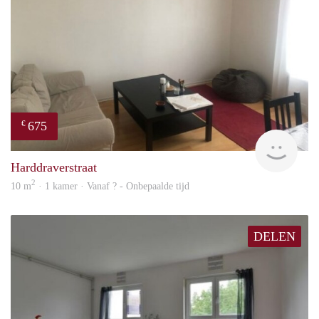
675
€
finde
Harddraverstraat
2
10 m
· 1 kamer · Vanaf ? - Onbepaalde tijd
DELEN