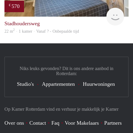
570
€
finde
Stadhoudersweg
2
22 m
· 1 kamer · Vanaf ? - Onbepaalde tijd
Niks leuks gevonden? Dit is ons andere aanbod in
Rotterdam:
Studio's
Appartementen
Huurwoningen
Op Kamer Rotterdam vind en verhuur je makkelijk je Kamer
Over ons
Contact
Faq
Voor Makelaars
Partners