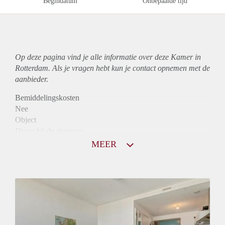
Begindatum
Onbepaalde tijd
Op deze pagina vind je alle informatie over deze Kamer in
Rotterdam. Als je vragen hebt kun je contact opnemen met de
aanbieder.
Bemiddelingskosten
Nee
Object
Direct bij de eigenaar
Borg
MEER
570
Garantiestelling
Mogelijk
Huurtoeslag
Mogelijk
Inkomen eis
2,6 X Maandhuur Bruto