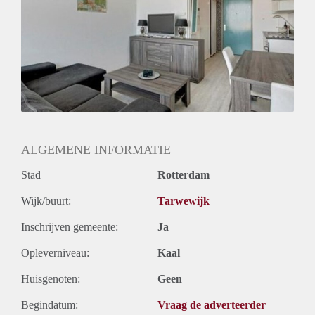
Huurtermijn
Onbepaalde termijn
Oplevering
Gestoffeerd
ALGEMENE INFORMATIE
Stad
Rotterdam
Wijk/buurt:
Tarwewijk
Inschrijven gemeente:
Ja
Opleverniveau:
Kaal
Huisgenoten:
Geen
Begindatum:
Vraag de adverteerder