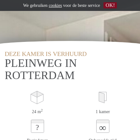
OK!
We gebruiken
cookies
voor de beste service
DEZE KAMER IS VERHUURD
PLEINWEG IN
ROTTERDAM
2
24 m
1 kamer
∞
?