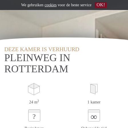
OK!
We gebruiken
cookies
voor de beste service
DEZE KAMER IS VERHUURD
PLEINWEG IN
ROTTERDAM
2
24 m
1 kamer
∞
?