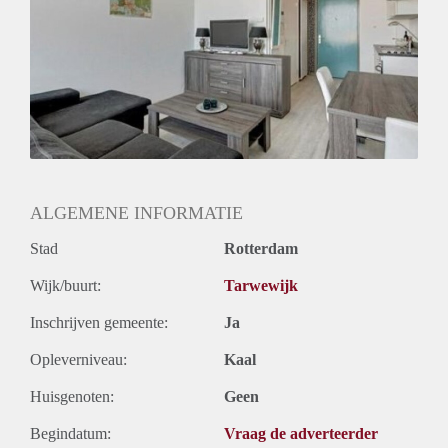
Huurtermijn
Onbepaalde termijn
Oplevering
Gestoffeerd
ALGEMENE INFORMATIE
Stad
Rotterdam
Wijk/buurt:
Tarwewijk
Inschrijven gemeente:
Ja
Opleverniveau:
Kaal
Huisgenoten:
Geen
Begindatum:
Vraag de adverteerder