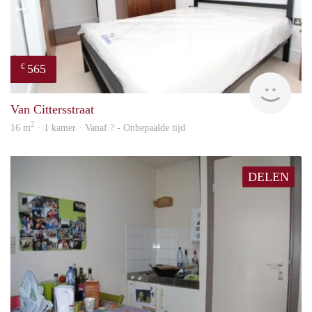
565
€
finde
Van Cittersstraat
2
16 m
· 1 kamer · Vanaf ? - Onbepaalde tijd
DELEN