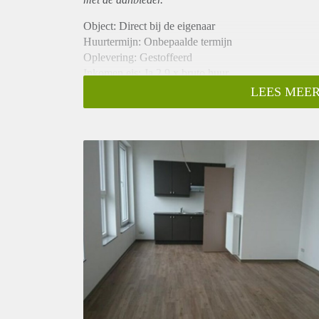
Object: Direct bij de eigenaar
Huurtermijn: Onbepaalde termijn
Oplevering: Gestoffeerd
Inkomen eis: Ja 2,9 x bruto huur
Garantiestelling mogelijk: Ja
LEES MEER
Borg: 1 maand
Bemiddeling kosten: Nee
Internet: Ja
Gedeelde keuken: Nee
Gedeelde Douche: Nee
Gedeelde woonkamer: Nee
Huisgenoten: Nee
Geslacht huisgenoten: N.v.t.