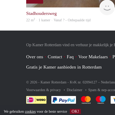
Stadhoudersweg
2
22 m
· 1 kamer · Vanaf ? - Onbepaalde tijd
Op Kamer Rotterdam vind en verhuur je makkelijk je
Over ons
Contact
Faq
Voor Makelaars
P
Gratis je Kamer aanbieden in Rotterdam
© 2026 - Kamer Rotterdam - KvK nr. 02094127 –
Nederlan
Voorwaarden & privacy
Disclaimer
Spam & nep-acco
Je rekent gemakkelijk af 
Je rekent gemak
Je rek
OK!
We gebruiken
cookies
voor de beste service