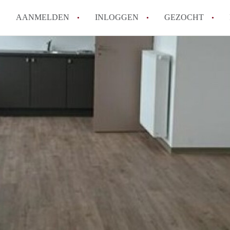
AANMELDEN
INLOGGEN
GEZOCHT
Moet ik mij inschrijven bij de
Rotterdam?
Hoe groot is de kans dat ik sn
Wat kost een studentenkamer g
In welke wijken van Rotterdam 
Hoe vind ik een kamer in Rott
Alle veelgestelde vragen