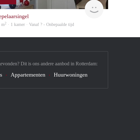
finder
epelaarsingel
2
5 m
· 1 kamer · Vanaf ? - Onbepaalde tijd
gevonden? Dit is ons andere aanbod in Rotterdam:
's
Appartementen
Huurwoningen