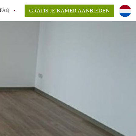
FAQ
GRATIS JE KAMER AANBIEDEN
 gemeente als ik een kamer huur in
el een kamer vind?
emiddeld in Rotterdam?
kan ik het beste wonen als student?
erdam?