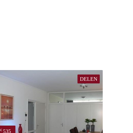
DELEN
535
€