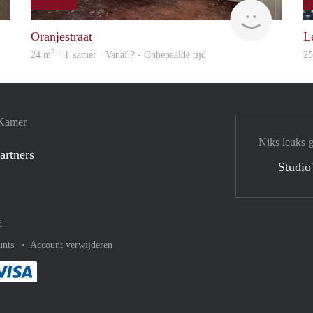
finder
rent
Oranjestraat
L
2
24 m
· 1 kamer · Vanaf ? - Onbepaalde tijd
2
 Kamer
Niks leuks 
artners
Studio
d
unts
Account verwijderen
met Paypal
kelijk af met Mastercard
ent gemakkelijk af met Meastro
Je rekent gemakkelijk af met Visa