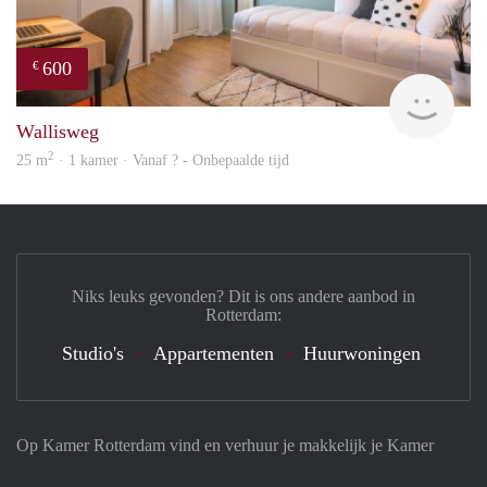
600
€
finde
Wallisweg
2
25 m
· 1 kamer · Vanaf ? - Onbepaalde tijd
Niks leuks gevonden? Dit is ons andere aanbod in
Rotterdam:
Studio's
Appartementen
Huurwoningen
Op Kamer Rotterdam vind en verhuur je makkelijk je Kamer