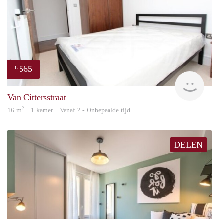
565
€
finde
Van Cittersstraat
2
16 m
· 1 kamer · Vanaf ? - Onbepaalde tijd
DELEN