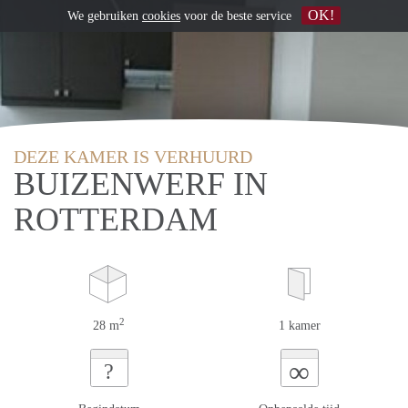
OK!
We gebruiken
cookies
voor de beste service
DEZE KAMER IS VERHUURD
BUIZENWERF IN
ROTTERDAM
2
28 m
1 kamer
∞
?