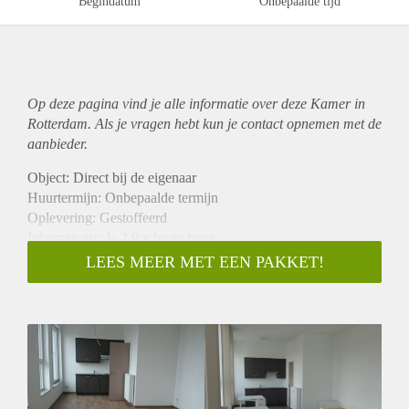
Begindatum
Onbepaalde tijd
Op deze pagina vind je alle informatie over deze Kamer in
Rotterdam. Als je vragen hebt kun je contact opnemen met de
aanbieder.
Object: Direct bij de eigenaar
Huurtermijn: Onbepaalde termijn
Oplevering: Gestoffeerd
Inkomen eis: Ja 2,9 x bruto huur
Garantiestelling mogelijk: Ja
LEES MEER MET EEN PAKKET!
Borg: 1 maand
Bemiddeling kosten: Nee
Internet: Ja
Gedeelde keuken: Nee
Gedeelde Douche: Nee
Gedeelde woonkamer: Nee
Huisgenoten: Nee