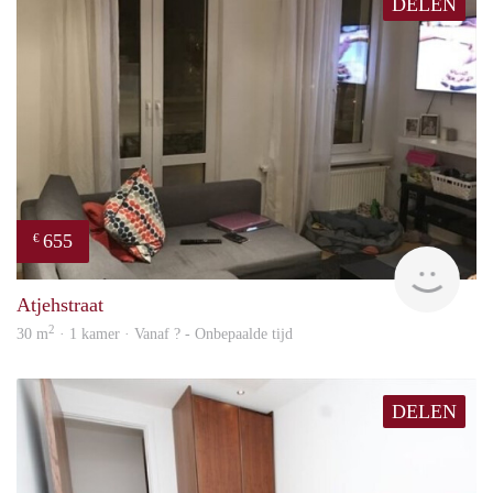
DELEN
655
€
finde
Atjehstraat
2
30 m
· 1 kamer · Vanaf ? - Onbepaalde tijd
DELEN