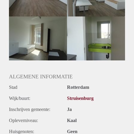
Geslacht huisgenoten: N.v.t.
ALGEMENE INFORMATIE
Stad
Rotterdam
Wijk/buurt:
Struisenburg
Inschrijven gemeente:
Ja
Opleverniveau:
Kaal
Huisgenoten:
Geen