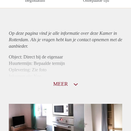
Begindatum
Onbepaalde tijd
Op deze pagina vind je alle informatie over deze Kamer in
Rotterdam. Als je vragen hebt kun je contact opnemen met de
aanbieder.
Object: Direct bij de eigenaar
Huurtermijn: Bepaalde termijn
Oplevering: Zie foto
Inkomen eis: Nee
Borg: 1 maand
MEER
Bemiddeling kosten: Nee
Internet: Ja
Gedeelde keuken: Ja
Gedeelde Douche: Ja
Gedeelde woonkamer: Ja
Huisgenoten: Ja
Geslacht huisgenoten: Gemengd