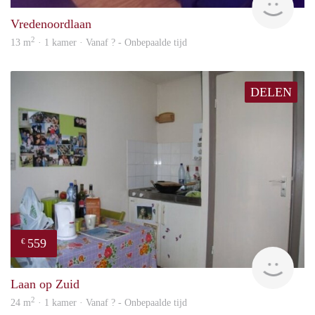
Vredenoordlaan
2
13 m
· 1 kamer · Vanaf ? - Onbepaalde tijd
DELEN
559
€
finde
Laan op Zuid
2
24 m
· 1 kamer · Vanaf ? - Onbepaalde tijd