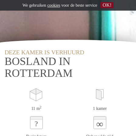
OK!
We gebruiken
cookies
voor de beste service
DEZE KAMER IS VERHUURD
BOSLAND IN
ROTTERDAM
2
11 m
1 kamer
∞
?