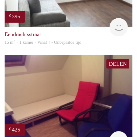
395
€
finde
Eendrachtsstraat
2
16 m
· 1 kamer · Vanaf ? - Onbepaalde tijd
DELEN
425
€
rent