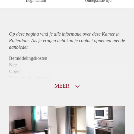
Begindatum
Onbepaalde tijd
Op deze pagina vind je alle informatie over deze Kamer in
Rotterdam. Als je vragen hebt kun je contact opnemen met de
aanbieder.
Bemiddelingskosten
Nee
Object
Direct bij de eigenaar
Borg
MEER
535
Garantiestelling
Niet mogelijk
Huurtoeslag
Niet mogelijk
Inkomen eis
N.V.T.