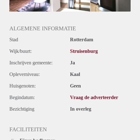
Huurtermijn
Onbepaalde termijn
Oplevering
Gestoffeerd
ALGEMENE INFORMATIE
Stad
Rotterdam
Wijk/buurt:
Struisenburg
Inschrijven gemeente:
Ja
Opleverniveau:
Kaal
Huisgenoten:
Geen
Begindatum:
Vraag de adverteerder
Bezichtiging
In overleg
FACILITEITEN