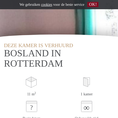
OK!
We gebruiken
cookies
voor de beste service
DEZE KAMER IS VERHUURD
BOSLAND IN
ROTTERDAM
2
11 m
1 kamer
∞
?