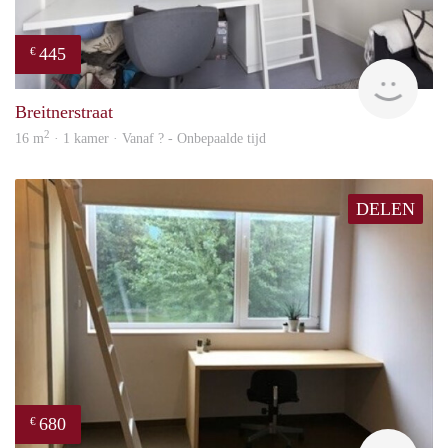
445
€
finde
Breitnerstraat
2
16 m
· 1 kamer · Vanaf ? - Onbepaalde tijd
DELEN
680
€
finde