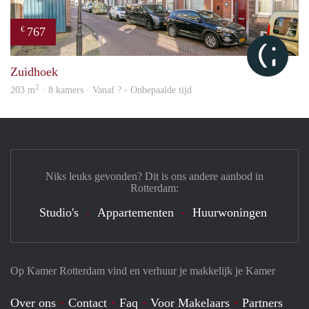
767
€
Cityl
Zuidhoek
2
203 m
· 8 kamers · Vanaf ? - Onbepaalde tijd
Niks leuks gevonden? Dit is ons andere aanbod in
Rotterdam:
Studio's
Appartementen
Huurwoningen
Op Kamer Rotterdam vind en verhuur je makkelijk je Kamer
Over ons
Contact
Faq
Voor Makelaars
Partners