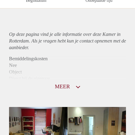
Begindatum
Onbepaalde tijd
Op deze pagina vind je alle informatie over deze Kamer in
Rotterdam. Als je vragen hebt kun je contact opnemen met de
aanbieder.
Bemiddelingskosten
Nee
Object
Direct bij de eigenaar
Borg
MEER
585
Garantiestelling
Mogelijk
Huurtoeslag
Mogelijk
Inkomen eis
2,7 X Maandhuur Bruto