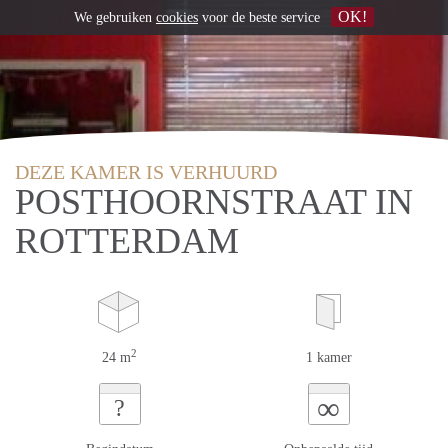
OK!
We gebruiken
cookies
voor de beste service
DEZE KAMER IS VERHUURD
POSTHOORNSTRAAT IN
ROTTERDAM
2
24 m
1 kamer
∞
?