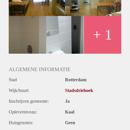
Huurtermijn
Onbepaalde termijn
Oplevering
Gestoffeerd
+ 1
ALGEMENE INFORMATIE
Stad
Rotterdam
Wijk/buurt:
Stadsdriehoek
Inschrijven gemeente:
Ja
Opleverniveau:
Kaal
Huisgenoten:
Geen