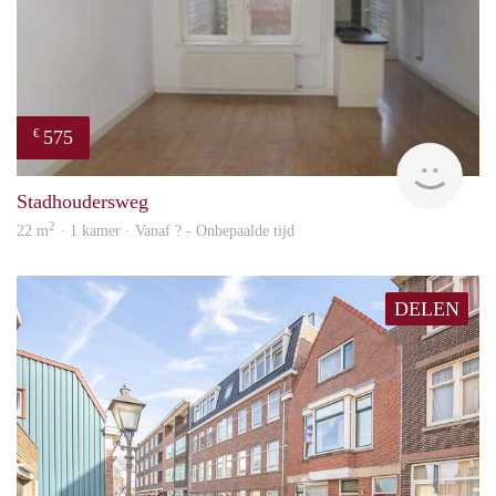
575
€
finde
Stadhoudersweg
2
22 m
· 1 kamer · Vanaf ? - Onbepaalde tijd
DELEN