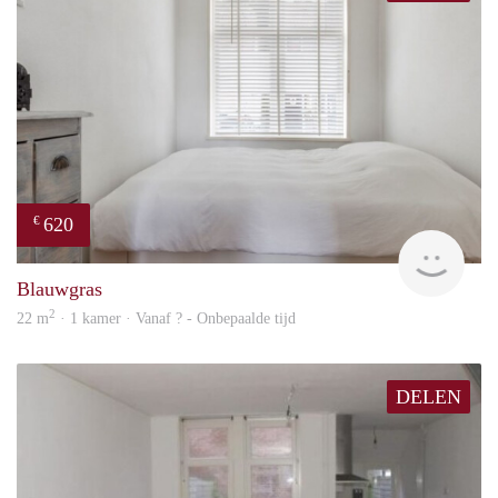
620
€
Woni
Blauwgras
2
22 m
· 1 kamer · Vanaf ? - Onbepaalde tijd
DELEN