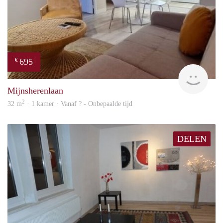
695
€
finde
Mijnsherenlaan
2
32 m
· 1 kamer · Vanaf ? - Onbepaalde tijd
DELEN