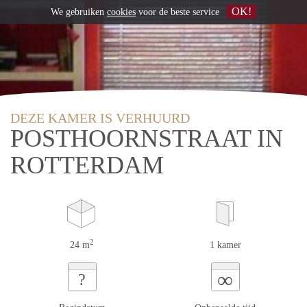
OK!
We gebruiken
cookies
voor de beste service
DEZE KAMER IS VERHUURD
POSTHOORNSTRAAT IN
ROTTERDAM
2
24 m
1 kamer
∞
?