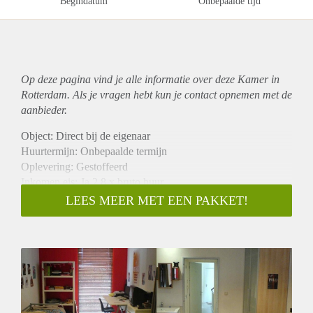
Begindatum
Onbepaalde tijd
Op deze pagina vind je alle informatie over deze Kamer in
Rotterdam. Als je vragen hebt kun je contact opnemen met de
aanbieder.
Object: Direct bij de eigenaar
Huurtermijn: Onbepaalde termijn
Oplevering: Gestoffeerd
Inkomen eis: Ja 2,8 x bruto huur
Garantiestelling mogelijk: Ja
LEES MEER MET EEN PAKKET!
Borg: 1 maand
Bemiddeling kosten: Nee
Internet: Ja
Gedeelde keuken: Nee
Gedeelde Douche: Nee
Gedeelde woonkamer: Nee
Huisgenoten: Nee