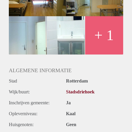
Geslacht huisgenoten: N.v.t.
+ 1
ALGEMENE INFORMATIE
Stad
Rotterdam
Wijk/buurt:
Stadsdriehoek
Inschrijven gemeente:
Ja
Opleverniveau:
Kaal
Huisgenoten:
Geen