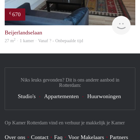
670
€
finde
Beijerlandselaan
2
27 m
· 1 kamer · Vanaf ? - Onbepaalde tijd
Niks leuks gevonden? Dit is ons andere aanbod in
Rotterdam:
Studio's
Appartementen
Huurwoningen
Op Kamer Rotterdam vind en verhuur je makkelijk je Kamer
Over ons
Contact
Faq
Voor Makelaars
Partners