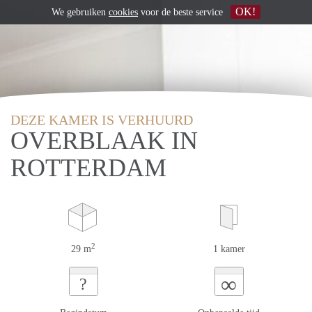
OK!
We gebruiken
cookies
voor de beste service
DEZE KAMER IS VERHUURD
OVERBLAAK IN
ROTTERDAM
2
29 m
1 kamer
∞
?