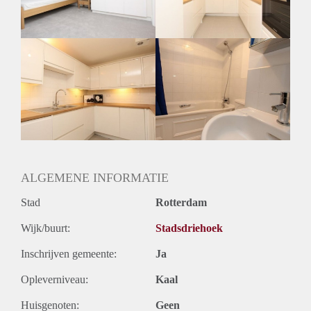
Geslacht huisgenoten: N.v.t.
ALGEMENE INFORMATIE
Stad
Rotterdam
Wijk/buurt:
Stadsdriehoek
Inschrijven gemeente:
Ja
Opleverniveau:
Kaal
Huisgenoten:
Geen