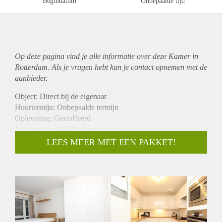
Begindatum
Onbepaalde tijd
Op deze pagina vind je alle informatie over deze Kamer in
Rotterdam. Als je vragen hebt kun je contact opnemen met de
aanbieder.
Object: Direct bij de eigenaar
Huurtermijn: Onbepaalde termijn
Oplevering: Gestoffeerd
Inkomen eis: Ja 2,8 x bruto huur
Garantiestelling mogelijk: Ja
LEES MEER MET EEN PAKKET!
Borg: 1 maand
Bemiddeling kosten: Nee
Internet: Ja
Gedeelde keuken: Nee
Gedeelde Douche: Nee
Gedeelde woonkamer: Nee
Huisgenoten: Nee