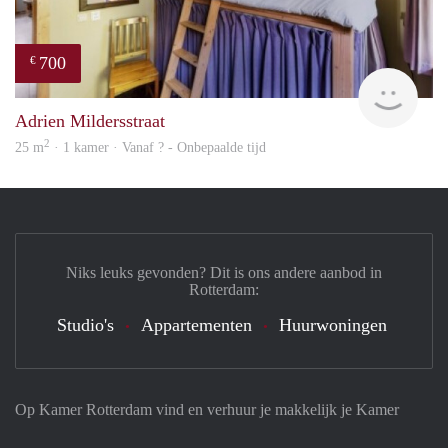
700
€
finde
Adrien Mildersstraat
2
25 m
· 1 kamer · Vanaf ? - Onbepaalde tijd
Niks leuks gevonden? Dit is ons andere aanbod in
Rotterdam:
Studio's
Appartementen
Huurwoningen
Op Kamer Rotterdam vind en verhuur je makkelijk je Kamer