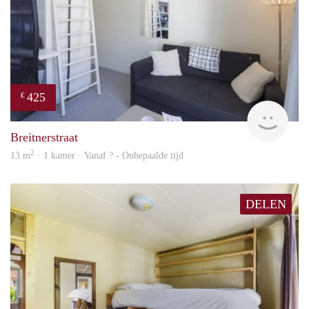
425
€
finde
Breitnerstraat
2
13 m
· 1 kamer · Vanaf ? - Onbepaalde tijd
DELEN