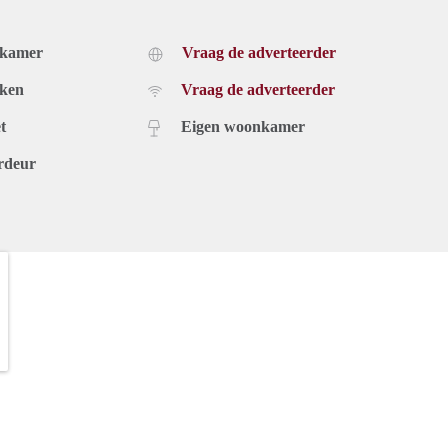
dkamer
Vraag de adverteerder
uken
Vraag de adverteerder
t
Eigen woonkamer
rdeur