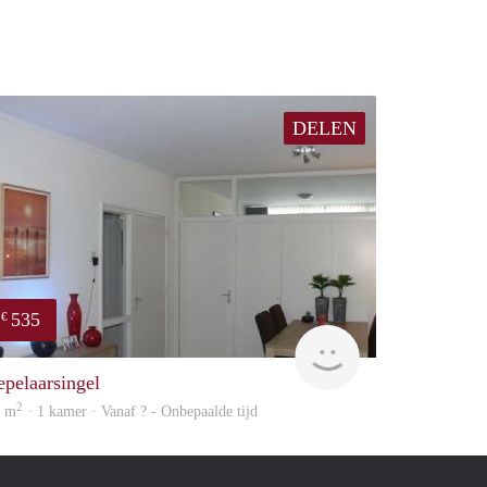
DELEN
535
€
finder
epelaarsingel
2
5 m
· 1 kamer · Vanaf ? - Onbepaalde tijd