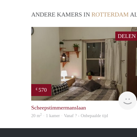
ANDERE KAMERS IN
ROTTERDAM
AL
DELEN
570
€
Scheepstimmermanslaan
2
20 m
· 1 kamer · Vanaf ? - Onbepaalde tijd