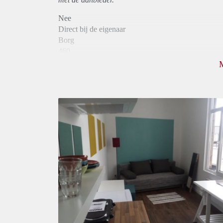
Nee
Direct bij de eigenaar
Borg
460
Garantiestelling
Niet mogelijk
Huurtoeslag
Niet mogelijk
Inkomen eis
N.V.T.
Huurtermijn
Onbepaalde termijn
Oplevering
Gestoffeerd