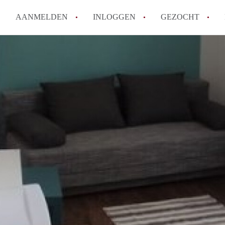
AANMELDEN
INLOGGEN
GEZOCHT
Moet ik mij inschrijven bij de
Rotterdam?
Hoe groot is de kans dat ik sn
Wat kost een studentenkamer g
In welke wijken van Rotterdam 
Hoe vind ik een kamer in Rott
Alle veelgestelde vragen