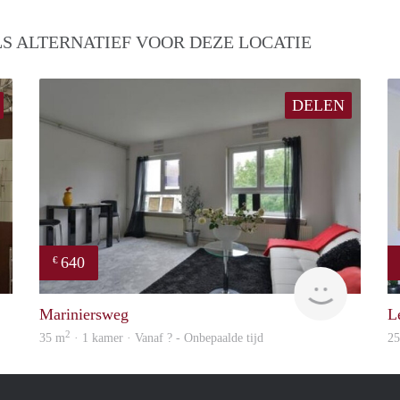
S ALTERNATIEF VOOR DEZE LOCATIE
DELEN
640
€
Woning
Woning
Mariniersweg
L
2
35 m
· 1 kamer · Vanaf ? - Onbepaalde tijd
2