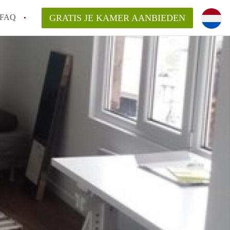
FAQ
GRATIS JE KAMER AANBIEDEN
 gemeente als ik een kamer huur in
el een kamer vind?
emiddeld in Rotterdam?
kan ik het beste wonen als student?
erdam?