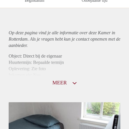
Begindatum
Onbepaalde tijd
Op deze pagina vind je alle informatie over deze Kamer in
Rotterdam. Als je vragen hebt kun je contact opnemen met de
aanbieder.
Object: Direct bij de eigenaar
Huurtermijn: Bepaalde termijn
Oplevering: Zie foto
Inkomen eis: Nee
Borg: 1 maand
MEER
Bemiddeling kosten: Nee
Internet: Ja
Gedeelde keuken: Ja
Gedeelde Douche: Ja
Gedeelde woonkamer: Ja
Huisgenoten: Ja