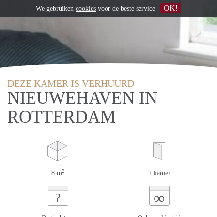
OK!
We gebruiken
cookies
voor de beste service
DEZE KAMER IS VERHUURD
NIEUWEHAVEN IN
ROTTERDAM
2
8 m
1 kamer
∞
?