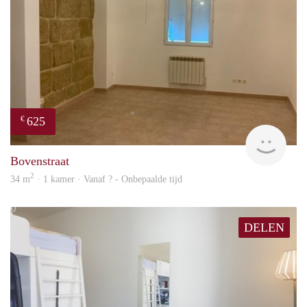
625
€
finde
Bovenstraat
2
34 m
· 1 kamer · Vanaf ? - Onbepaalde tijd
DELEN