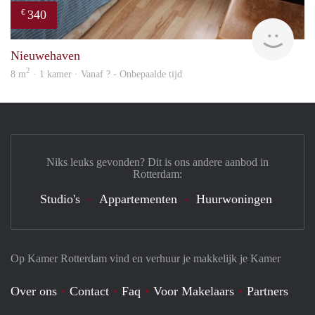
340
€
rent
Nieuwehaven
2
8 m
· 1 kamer · Vanaf ? - Onbepaalde tijd
Niks leuks gevonden? Dit is ons andere aanbod in
Rotterdam:
Studio's
Appartementen
Huurwoningen
Op Kamer Rotterdam vind en verhuur je makkelijk je Kamer
Over ons
Contact
Faq
Voor Makelaars
Partners