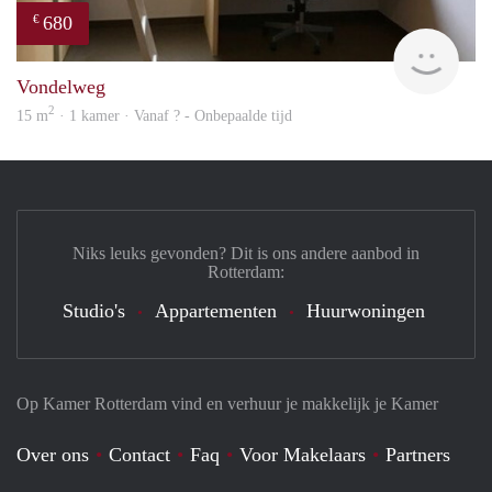
680
€
finde
Vondelweg
2
15 m
· 1 kamer · Vanaf ? - Onbepaalde tijd
Niks leuks gevonden? Dit is ons andere aanbod in
Rotterdam:
Studio's
Appartementen
Huurwoningen
Op Kamer Rotterdam vind en verhuur je makkelijk je Kamer
Over ons
Contact
Faq
Voor Makelaars
Partners