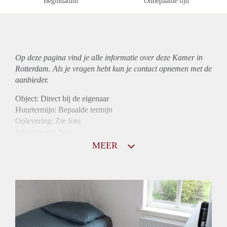
Begindatum
Onbepaalde tijd
Op deze pagina vind je alle informatie over deze Kamer in
Rotterdam. Als je vragen hebt kun je contact opnemen met de
aanbieder.
Object: Direct bij de eigenaar
Huurtermijn: Bepaalde termijn
Oplevering: Zie foto
Inkomen eis: Nee
Borg: 1 maand
MEER
Bemiddeling kosten: Nee
Internet: Ja
Gedeelde keuken: Ja
Gedeelde Douche: Ja
Gedeelde woonkamer: Ja
Huisgenoten: Ja