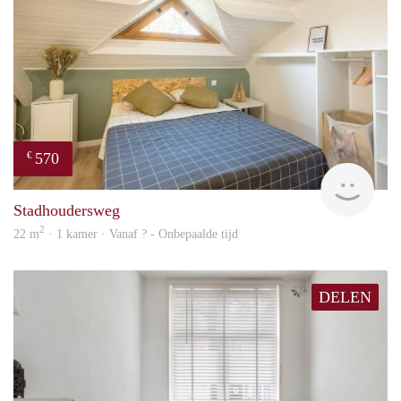
570
€
finde
Stadhoudersweg
2
22 m
· 1 kamer · Vanaf ? - Onbepaalde tijd
DELEN