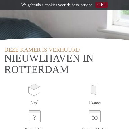
OK!
We gebruiken
cookies
voor de beste service
DEZE KAMER IS VERHUURD
NIEUWEHAVEN IN
ROTTERDAM
2
8 m
1 kamer
∞
?