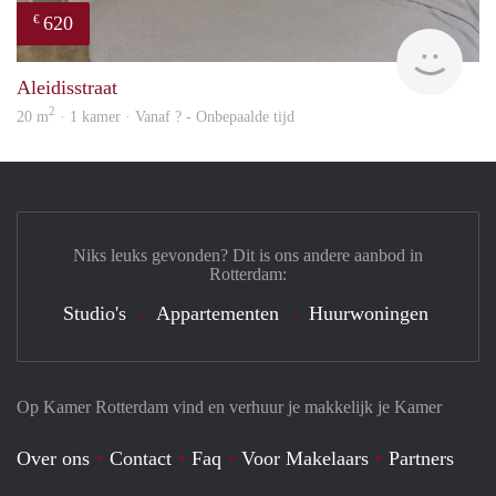
620
€
Woni
Aleidisstraat
2
20 m
· 1 kamer · Vanaf ? - Onbepaalde tijd
Niks leuks gevonden? Dit is ons andere aanbod in
Rotterdam:
Studio's
Appartementen
Huurwoningen
Op Kamer Rotterdam vind en verhuur je makkelijk je Kamer
Over ons
Contact
Faq
Voor Makelaars
Partners