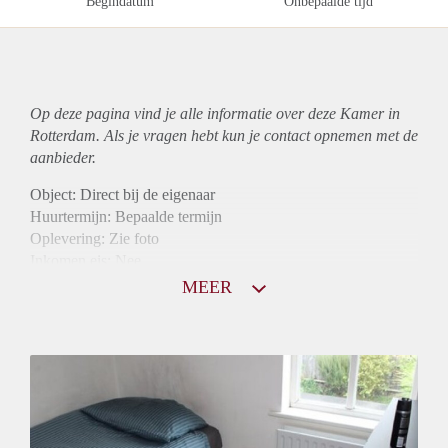
Begindatum
Onbepaalde tijd
Op deze pagina vind je alle informatie over deze Kamer in
Rotterdam. Als je vragen hebt kun je contact opnemen met de
aanbieder.
Object: Direct bij de eigenaar
Huurtermijn: Bepaalde termijn
Oplevering: Zie foto
Inkomen eis: Nee
Borg: 1 maand
MEER
Bemiddeling kosten: Nee
Internet: Ja
Gedeelde keuken: Ja
Gedeelde Douche: Ja
Gedeelde woonkamer: Ja
Huisgenoten: Ja