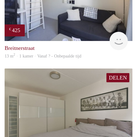
425
€
finde
Breitnerstraat
2
13 m
· 1 kamer · Vanaf ? - Onbepaalde tijd
DELEN