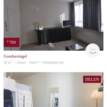
700
€
finde
Goudsesingel
2
28 m
· 1 kamer · Vanaf ? - Onbepaalde tijd
DELEN