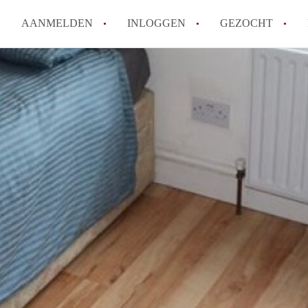
AANMELDEN
INLOGGEN
GEZOCHT
Moet ik mij inschrijven bij de
Rotterdam?
Hoe groot is de kans dat ik sn
Wat kost een studentenkamer g
In welke wijken van Rotterdam 
Hoe vind ik een kamer in Rott
Alle veelgestelde vragen