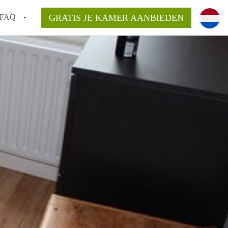
FAQ
GRATIS JE KAMER AANBIEDEN
 gemeente als ik een kamer huur in
el een kamer vind?
emiddeld in Rotterdam?
kan ik het beste wonen als student?
erdam?