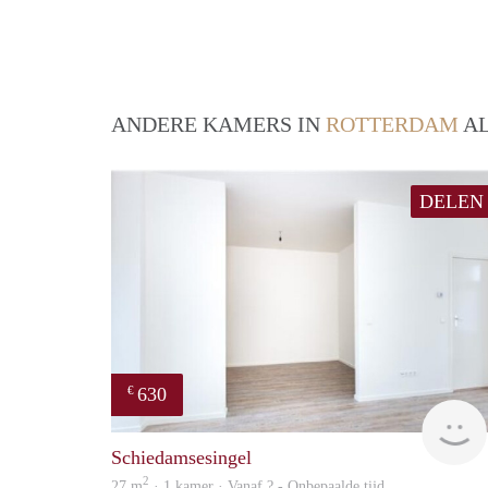
ANDERE KAMERS IN
ROTTERDAM
AL
DELEN
630
€
Schiedamsesingel
2
27 m
· 1 kamer · Vanaf ? - Onbepaalde tijd