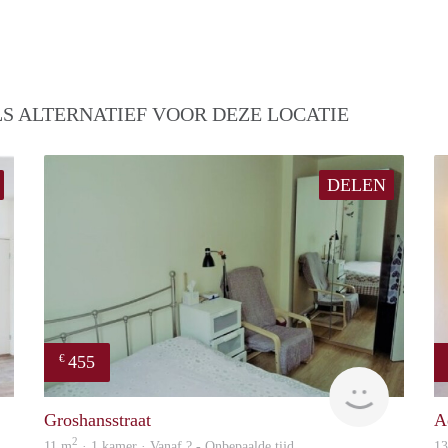
S ALTERNATIEF VOOR DEZE LOCATIE
DELEN
455
€
finder
finder
Groshansstraat
A
2
11 m
· 1 kamer · Vanaf ? - Onbepaalde tijd
1