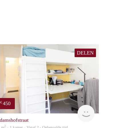
DELEN
450
€
rent
damshofstraat
2
3 m
· 1 kamer · Vanaf ? - Onbepaalde tijd