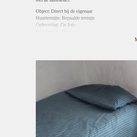
Object: Direct bij de eigenaar
Huurtermijn: Bepaalde termijn
Oplevering: Zie foto
Inkomen eis: Nee
Borg: 1 maand
Bemiddeling kosten: Nee
Internet: Ja
Gedeelde keuken: Ja
Gedeelde Douche: Ja
Gedeelde woonkamer: Ja
Huisgenoten: Ja