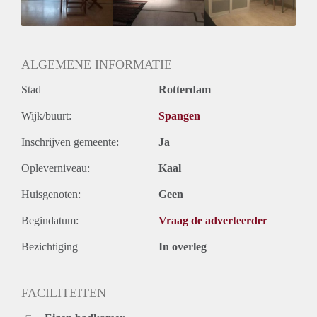
Huurtermijn
Onbepaalde termijn
Oplevering
Gestoffeerd
ALGEMENE INFORMATIE
Stad
Rotterdam
Wijk/buurt:
Spangen
Inschrijven gemeente:
Ja
Opleverniveau:
Kaal
Huisgenoten:
Geen
Begindatum:
Vraag de adverteerder
Bezichtiging
In overleg
FACILITEITEN