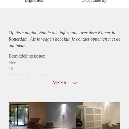
Begindatum
Onbepaalde tijd
Op deze pagina vind je alle informatie over deze Kamer in
Rotterdam. Als je vragen hebt kun je contact opnemen met de
aanbieder.
Bemiddelingskosten
Nee
Object
Direct bij de eigenaar
Borg
MEER
775
Garantiestelling
Mogelijk
Huurtoeslag
Niet mogelijk
Inkomen eis
2,7 X De bruto huur