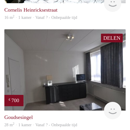
Cornelis Heinricksestraat
2
16 m
· 1 kamer · Vanaf ? - Onbepaalde tijd
DELEN
700
€
finde
Goudsesingel
2
28 m
· 1 kamer · Vanaf ? - Onbepaalde tijd