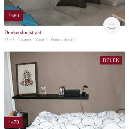
580
€
Woni
Donkerslootstraat
2
25 m
· 1 kamer · Vanaf ? - Onbepaalde tijd
DELEN
470
€
Woni