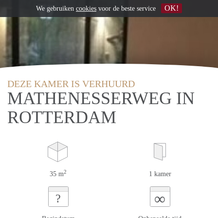
OK!
We gebruiken
cookies
voor de beste service
DEZE KAMER IS VERHUURD
MATHENESSERWEG IN
ROTTERDAM
2
35 m
1 kamer
∞
?