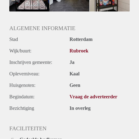
Geslacht huisgenoten: N.v.t.
ALGEMENE INFORMATIE
Stad
Rotterdam
Wijk/buurt:
Rubroek
Inschrijven gemeente:
Ja
Opleverniveau:
Kaal
Huisgenoten:
Geen
Begindatum:
Vraag de adverteerder
Bezichtiging
In overleg
FACILITEITEN