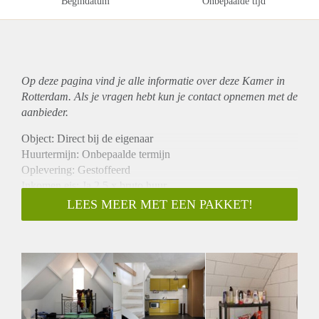
Begindatum
Onbepaalde tijd
Op deze pagina vind je alle informatie over deze Kamer in
Rotterdam. Als je vragen hebt kun je contact opnemen met de
aanbieder.
Object: Direct bij de eigenaar
Huurtermijn: Onbepaalde termijn
Oplevering: Gestoffeerd
Inkomen eis: Ja 2,5 x bruto huur
Garantiestelling mogelijk: Ja
LEES MEER MET EEN PAKKET!
Borg: 1 maand
Bemiddeling kosten: Nee
Internet: Ja
Gedeelde keuken: Nee
Gedeelde Douche: Nee
Gedeelde woonkamer: Nee
Huisgenoten: Nee