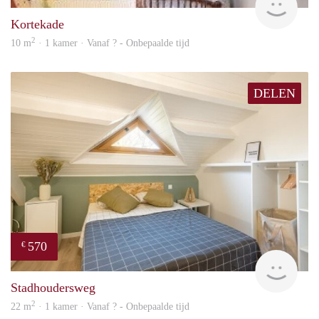
Kortekade
2
10 m
· 1 kamer · Vanaf ? - Onbepaalde tijd
DELEN
570
€
finde
Stadhoudersweg
2
22 m
· 1 kamer · Vanaf ? - Onbepaalde tijd