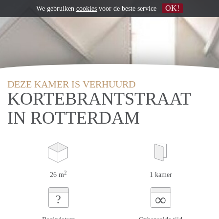
OK!
We gebruiken
cookies
voor de beste service
DEZE KAMER IS VERHUURD
KORTEBRANTSTRAAT
IN ROTTERDAM
2
26 m
1 kamer
∞
?