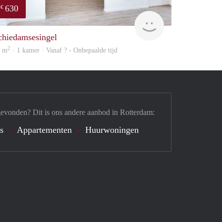
630
€
finder
chiedamsesingel
2
7 m
· 1 kamer · Vanaf ? - Onbepaalde tijd
gevonden? Dit is ons andere aanbod in Rotterdam:
's
Appartementen
Huurwoningen