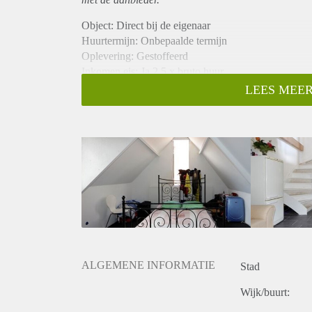
Object: Direct bij de eigenaar
Huurtermijn: Onbepaalde termijn
Oplevering: Gestoffeerd
Inkomen eis: Ja 2,5 x bruto huur
Garantiestelling mogelijk: Ja
LEES MEER
Borg: 1 maand
Bemiddeling kosten: Nee
Internet: Ja
Gedeelde keuken: Nee
Gedeelde Douche: Nee
Gedeelde woonkamer: Nee
Huisgenoten: Nee
Geslacht huisgenoten: N.v.t.
ALGEMENE INFORMATIE
Stad
Wijk/buurt: