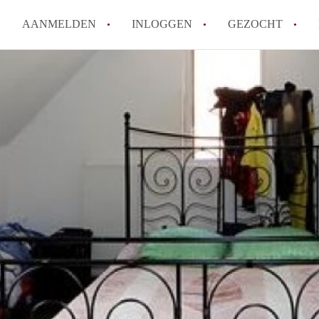
AANMELDEN
INLOGGEN
GEZOCHT
Moet ik mij inschrijven bij de
Rotterdam?
Hoe groot is de kans dat ik sn
Wat kost een studentenkamer g
In welke wijken van Rotterdam 
Hoe vind ik een kamer in Rott
Alle veelgestelde vragen