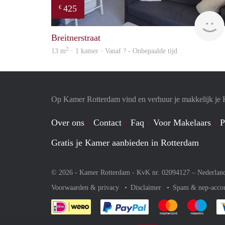
425
€
Breitnerstraat
2
13 m
· 1 kamer · Vanaf ? - Onbepaalde tijd
Op Kamer Rotterdam vind en verhuur je makkelijk je
Over ons
Contact
Faq
Voor Makelaars
P
Gratis je Kamer aanbieden in Rotterdam
© 2026 - Kamer Rotterdam - KvK nr. 02094127 –
Nederlan
Voorwaarden & privacy
Disclaimer
Spam & nep-acco
Je rekent gemakkelijk af 
Je rekent gemak
Je rek