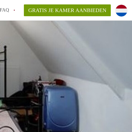
FAQ
GRATIS JE KAMER AANBIEDEN
 gemeente als ik een kamer huur in
el een kamer vind?
emiddeld in Rotterdam?
kan ik het beste wonen als student?
erdam?