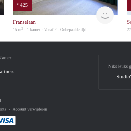
425
€
Woning
finder
Franselaan
S
2
15 m
· 1 kamer · Vanaf ? - Onbepaalde tijd
2
 Kamer
Niks leuks 
artners
Studio
d
unts
Account verwijderen
met Paypal
kelijk af met Mastercard
ent gemakkelijk af met Meastro
Je rekent gemakkelijk af met Visa