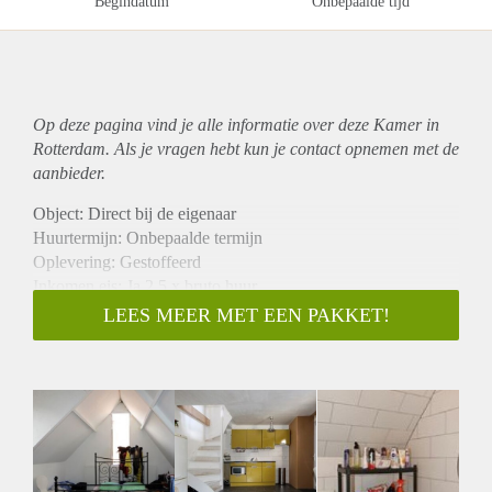
Begindatum
Onbepaalde tijd
Op deze pagina vind je alle informatie over deze Kamer in
Rotterdam. Als je vragen hebt kun je contact opnemen met de
aanbieder.
Object: Direct bij de eigenaar
Huurtermijn: Onbepaalde termijn
Oplevering: Gestoffeerd
Inkomen eis: Ja 2,5 x bruto huur
Garantiestelling mogelijk: Ja
LEES MEER MET EEN PAKKET!
Borg: 1 maand
Bemiddeling kosten: Nee
Internet: Ja
Gedeelde keuken: Nee
Gedeelde Douche: Nee
Gedeelde woonkamer: Nee
Huisgenoten: Nee