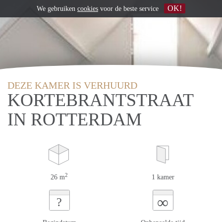
OK!
We gebruiken
cookies
voor de beste service
DEZE KAMER IS VERHUURD
KORTEBRANTSTRAAT
IN ROTTERDAM
2
26 m
1 kamer
∞
?