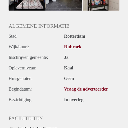
Geslacht huisgenoten: N.v.t.
ALGEMENE INFORMATIE
Stad
Rotterdam
Wijk/buurt:
Rubroek
Inschrijven gemeente:
Ja
Opleverniveau:
Kaal
Huisgenoten:
Geen
Begindatum:
Vraag de adverteerder
Bezichtiging
In overleg
FACILITEITEN