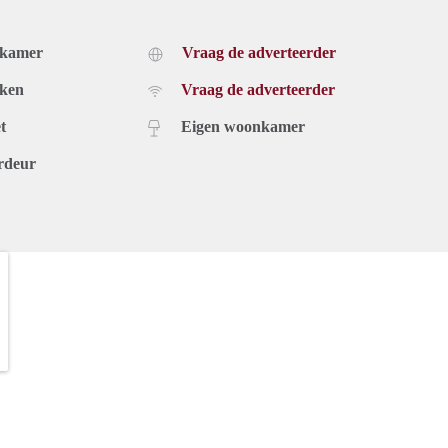
dkamer
Vraag de adverteerder
uken
Vraag de adverteerder
t
Eigen woonkamer
rdeur