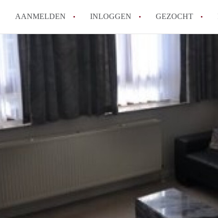
AANMELDEN
INLOGGEN
GEZOCHT
Moet ik mij inschrijven bij de
Rotterdam?
Hoe groot is de kans dat ik sn
Wat kost een studentenkamer g
In welke wijken van Rotterdam 
Hoe vind ik een kamer in Rott
Alle veelgestelde vragen