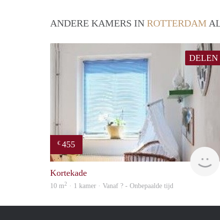
ANDERE KAMERS IN
ROTTERDAM
AL
DELEN
455
€
Kortekade
2
10 m
· 1 kamer · Vanaf ? - Onbepaalde tijd