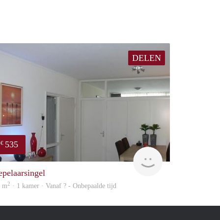
DELEN
535
€
finder
epelaarsingel
2
5 m
· 1 kamer · Vanaf ? - Onbepaalde tijd