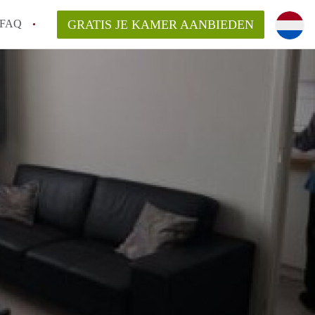
FAQ
GRATIS JE KAMER AANBIEDEN
 gemeente als ik een kamer huur in
el een kamer vind?
emiddeld in Rotterdam?
kan ik het beste wonen als student?
erdam?