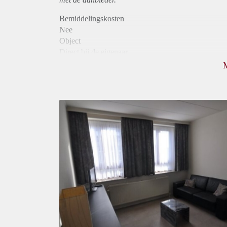
Bemiddelingskosten
Nee
Object
Direct bij de eigenaar
Borg
660
Garantiestelling
Mogelijk
Huurtoeslag
Mogelijk
Inkomen eis
2,9 X Maandhuur Bruto
Huurtermijn
Onbepaalde termijn
Oplevering
Kaal