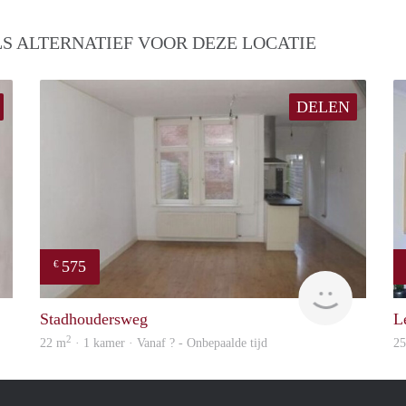
S ALTERNATIEF VOOR DEZE LOCATIE
DELEN
575
€
finder
finder
Stadhoudersweg
L
2
22 m
· 1 kamer · Vanaf ? - Onbepaalde tijd
2