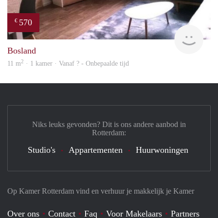
570
€
finde
Bosland
2
11 m
· 1 kamer · Vanaf ? - Onbepaalde tijd
Niks leuks gevonden? Dit is ons andere aanbod in
Rotterdam:
Studio's
Appartementen
Huurwoningen
Op Kamer Rotterdam vind en verhuur je makkelijk je Kamer
Over ons
Contact
Faq
Voor Makelaars
Partners