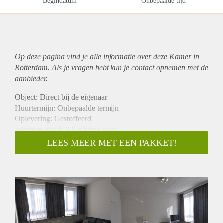
Begindatum
Onbepaalde tijd
Op deze pagina vind je alle informatie over deze Kamer in
Rotterdam. Als je vragen hebt kun je contact opnemen met de
aanbieder.
Object: Direct bij de eigenaar
Huurtermijn: Onbepaalde termijn
Oplevering: Gestoffeerd
Inkomen eis: Ja 2,9 x bruto huur
Garantiestelling mogelijk: Ja
LEES MEER MET EEN PAKKET!
Borg: 1 maand
Bemiddeling kosten: Nee
Internet: Ja
Gedeelde keuken: Nee
Gedeelde Douche: Nee
Gedeelde woonkamer: Nee
Huisgenoten: Nee