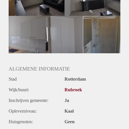
Geslacht huisgenoten: N.v.t
ALGEMENE INFORMATIE
Stad
Rotterdam
Wijk/buurt:
Rubroek
Inschrijven gemeente:
Ja
Opleverniveau:
Kaal
Huisgenoten:
Geen