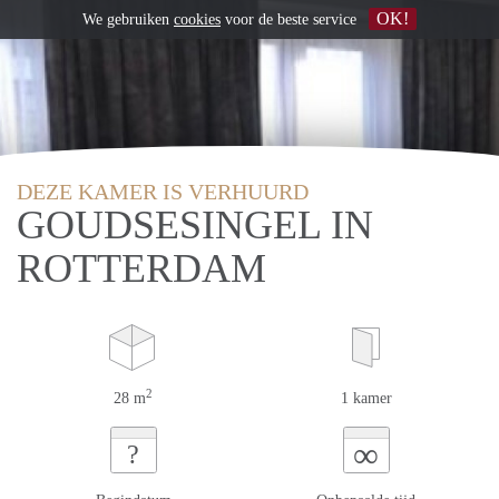
OK!
We gebruiken
cookies
voor de beste service
DEZE KAMER IS VERHUURD
GOUDSESINGEL IN
ROTTERDAM
2
28 m
1 kamer
∞
?