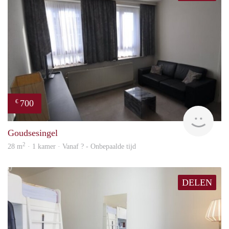
700
€
rent
Goudsesingel
2
28 m
· 1 kamer · Vanaf ? - Onbepaalde tijd
DELEN