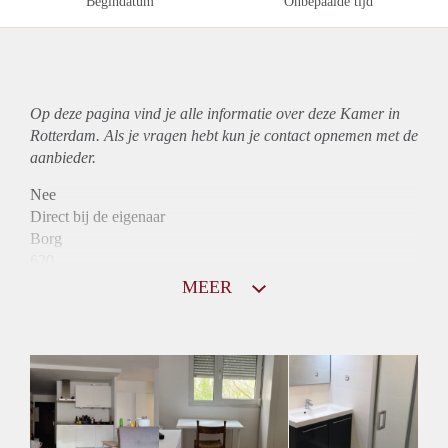
Begindatum
Onbepaalde tijd
Op deze pagina vind je alle informatie over deze Kamer in
Rotterdam. Als je vragen hebt kun je contact opnemen met de
aanbieder.
Nee
Direct bij de eigenaar
Borg
620
Garantiestelling
MEER
Niet mogelijk
Huurtoeslag
Mogelijk
Inkomen eis
N.V.T.
Huurtermijn
Onbepaalde termijn