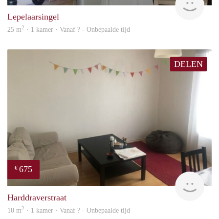
Lepelaarsingel
2
25 m
· 1 kamer · Vanaf ? - Onbepaalde tijd
DELEN
675
€
finde
Harddraverstraat
2
10 m
· 1 kamer · Vanaf ? - Onbepaalde tijd