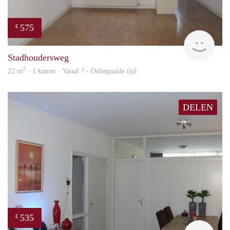
575
€
finde
Stadhoudersweg
2
22 m
· 1 kamer · Vanaf ? - Onbepaalde tijd
DELEN
535
€
finde