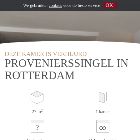
OK!
We gebruiken
cookies
voor de beste service
DEZE KAMER IS VERHUURD
PROVENIERSSINGEL IN
ROTTERDAM
2
27 m
1 kamer
∞
?