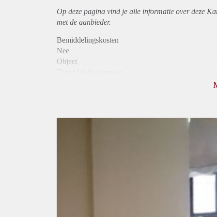
Op deze pagina vind je alle informatie over deze K
met de aanbieder.
Bemiddelingskosten
Nee
Object
Direct bij de eigenaar
Borg
530
Garantiestelling
Niet mogelijk
Huurtoeslag
Niet mogelijk
Inkomen eis
N.V.T.
Huurtermijn
Onbepaalde termijn
Oplevering
Gemeubileerd