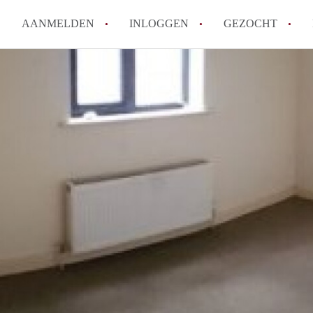
AANMELDEN
INLOGGEN
GEZOCHT
Moet ik mij inschrijven bij de
Rotterdam?
Hoe groot is de kans dat ik sn
Wat kost een studentenkamer g
In welke wijken van Rotterdam 
Hoe vind ik een kamer in Rott
Alle veelgestelde vragen