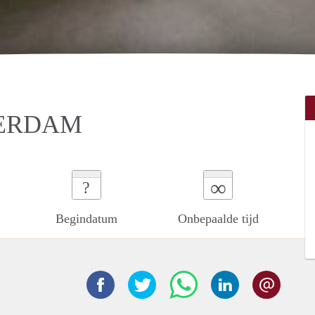
TERDAM
∞
?
Begindatum
Onbepaalde tijd