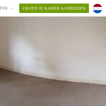
FAQ
GRATIS JE KAMER AANBIEDEN
 gemeente als ik een kamer huur in
el een kamer vind?
emiddeld in Rotterdam?
kan ik het beste wonen als student?
erdam?