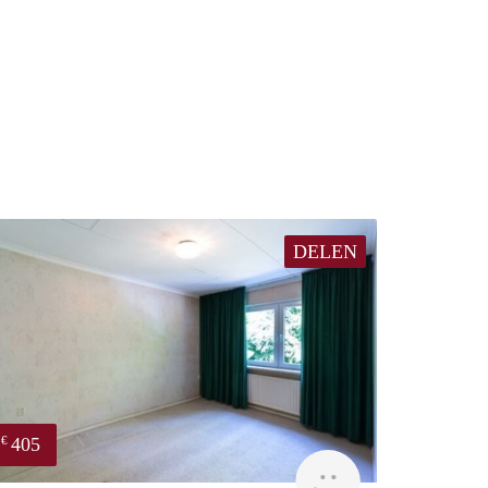
DELEN
405
€
finder