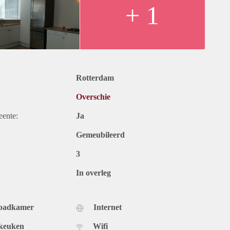
+ 1
Rotterdam
Overschie
eente:
Ja
Gemeubileerd
3
In overleg
 badkamer
Internet
 keuken
Wifi