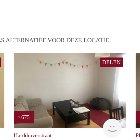
S ALTERNATIEF VOOR DEZE LOCATIE
DELEN
675
€
finder
finder
Harddraverstraat
P