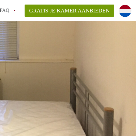
FAQ
GRATIS JE KAMER AANBIEDEN
 gemeente als ik een kamer huur in
el een kamer vind?
emiddeld in Rotterdam?
kan ik het beste wonen als student?
erdam?