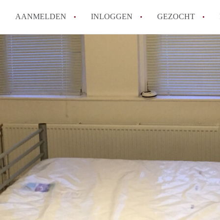
AANMELDEN
INLOGGEN
GEZOCHT
Moet ik mij inschrijven bij de
Rotterdam?
Hoe groot is de kans dat ik sn
Wat kost een studentenkamer g
In welke wijken van Rotterdam 
Hoe vind ik een kamer in Rott
Alle veelgestelde vragen