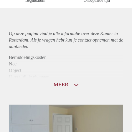
Begindatum
Onbepaalde tijd
Op deze pagina vind je alle informatie over deze Kamer in
Rotterdam. Als je vragen hebt kun je contact opnemen met de
aanbieder.
Bemiddelingskosten
Nee
Object
Direct bij de eigenaar
Borg
MEER
475
Garantiestelling
Niet mogelijk
Huurtoeslag
Niet mogelijk
Inkomen eis
N.V.T.