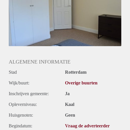
Huurtermijn
Onbepaalde termijn
Oplevering
Kaal
ALGEMENE INFORMATIE
Stad
Rotterdam
Wijk/buurt:
Overige buurten
Inschrijven gemeente:
Ja
Opleverniveau:
Kaal
Huisgenoten:
Geen
Begindatum:
Vraag de adverteerder