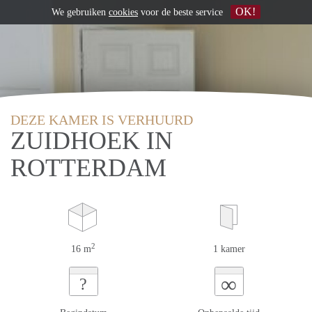
OK!
We gebruiken
cookies
voor de beste service
DEZE KAMER IS VERHUURD
ZUIDHOEK IN
ROTTERDAM
2
16 m
1 kamer
∞
?