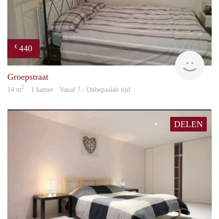
440
€
rent
Groepstraat
2
14 m
· 1 kamer · Vanaf ? - Onbepaalde tijd
DELEN