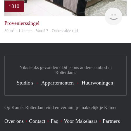
810
€
finde
Provenierssingel
2
39 m
· 1 kamer · Vanaf ? - Onbepaalde tijd
Niks leuks gevonden? Dit is ons andere aanbod in
Rotterdam:
Studio's
Appartementen
Huurwoningen
Op Kamer Rotterdam vind en verhuur je makkelijk je Kamer
Over ons
Contact
Faq
Voor Makelaars
Partners