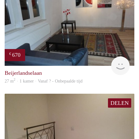
670
€
finde
Beijerlandselaan
2
27 m
· 1 kamer · Vanaf ? - Onbepaalde tijd
DELEN