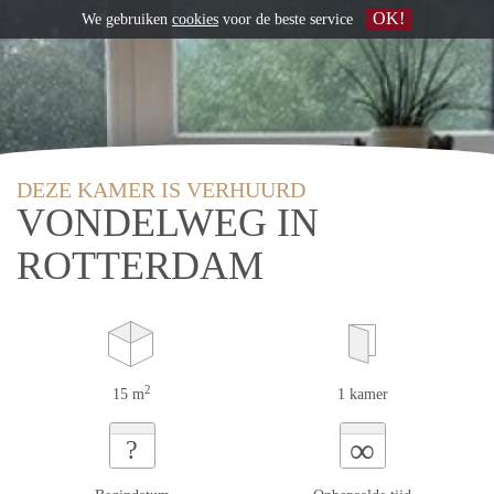
OK!
We gebruiken
cookies
voor de beste service
DEZE KAMER IS VERHUURD
VONDELWEG IN
ROTTERDAM
2
15 m
1 kamer
∞
?