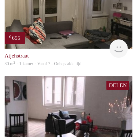
655
€
finde
Atjehstraat
2
30 m
· 1 kamer · Vanaf ? - Onbepaalde tijd
DELEN