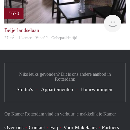
670
€
Woni
Beijerlandselaan
2
27 m
· 1 kamer · Vanaf ? - Onbepaalde tijd
Niks leuks gevonden? Dit is ons andere aanbod in
Rotterdam:
Studio's
Appartementen
Huurwoningen
Op Kamer Rotterdam vind en verhuur je makkelijk je Kamer
Over ons
Contact
Faq
Voor Makelaars
Partners