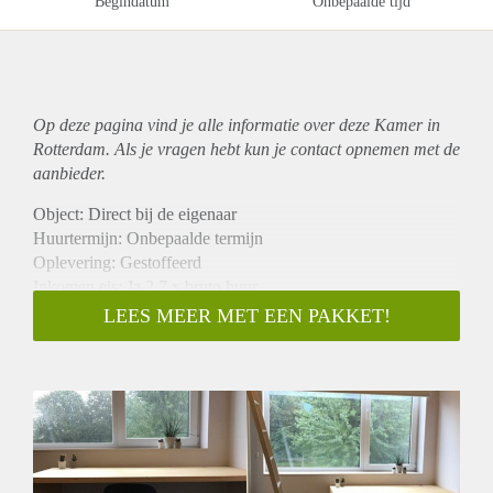
Begindatum
Onbepaalde tijd
Op deze pagina vind je alle informatie over deze Kamer in
Rotterdam. Als je vragen hebt kun je contact opnemen met de
aanbieder.
Object: Direct bij de eigenaar
Huurtermijn: Onbepaalde termijn
Oplevering: Gestoffeerd
Inkomen eis: Ja 2,7 x bruto huur
Garantiestelling mogelijk: Ja
LEES MEER MET EEN PAKKET!
Borg: 1 maand
Bemiddeling kosten: Nee
Internet: Ja
Gedeelde keuken: Nee
Gedeelde Douche: Nee
Gedeelde woonkamer: Nee
Huisgenoten: Nee