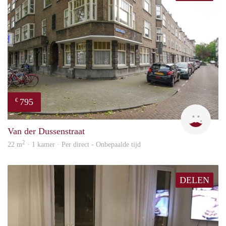
795
€
Miek
Van der Dussenstraat
2
22 m
· 1 kamer · Per direct - Onbepaalde tijd
DELEN