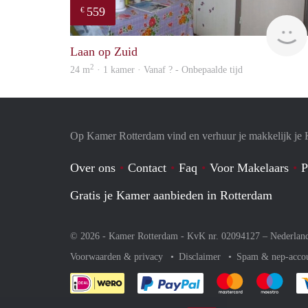
559
€
Laan op Zuid
2
24 m
· 1 kamer · Vanaf ? - Onbepaalde tijd
Op Kamer Rotterdam vind en verhuur je makkelijk je
Over ons
Contact
Faq
Voor Makelaars
P
Gratis je Kamer aanbieden in Rotterdam
© 2026 - Kamer Rotterdam - KvK nr. 02094127 –
Nederlan
Voorwaarden & privacy
Disclaimer
Spam & nep-acco
Je rekent gemakkelijk af 
Je rekent gemak
Je rek