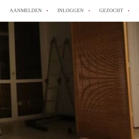
AANMELDEN
INLOGGEN
GEZOCHT
Moet ik mij inschrijven bij de
Rotterdam?
Hoe groot is de kans dat ik sn
Wat kost een studentenkamer g
In welke wijken van Rotterdam 
Hoe vind ik een kamer in Rott
Alle veelgestelde vragen