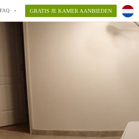
FAQ
GRATIS JE KAMER AANBIEDEN
 gemeente als ik een kamer huur in
el een kamer vind?
emiddeld in Rotterdam?
kan ik het beste wonen als student?
erdam?