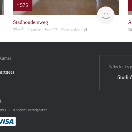
575
€
rent
finder
Stadhoudersweg
A
2
22 m
· 1 kamer · Vanaf ? - Onbepaalde tijd
3
 Kamer
Niks leuks 
artners
Studio
d
unts
Account verwijderen
met Paypal
kelijk af met Mastercard
ent gemakkelijk af met Meastro
Je rekent gemakkelijk af met Visa