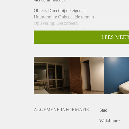
Object: Direct bij de eigenaar
Huurtermijn: Onbepaalde termijn
Oplevering: Gestoffeerd
Inkomen eis: Ja 3,0 x bruto huur
Garantiestelling mogelijk: Ja
LEES MEER
Borg: 1 maand
Bemiddeling kosten: Nee
Internet: Ja
Gedeelde keuken: Nee
Gedeelde Douche: Nee
Gedeelde woonkamer: Nee
Huisgenoten: Nee
Geslacht huisgenoten: N.v.t.
ALGEMENE INFORMATIE
Stad
Wijk/buurt: