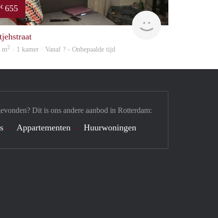
655
€
Woning
tjehstraat
2
0 m
· 1 kamer · Vanaf ? - Onbepaalde tijd
gevonden? Dit is ons andere aanbod in Rotterdam:
's
Appartementen
Huurwoningen