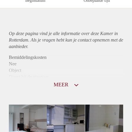
Begindatum
Onbepaalde tijd
Op deze pagina vind je alle informatie over deze Kamer in
Rotterdam. Als je vragen hebt kun je contact opnemen met de
aanbieder.
Bemiddelingskosten
Nee
Object
Direct bij de eigenaar
Borg
MEER
537
Garantiestelling
Mogelijk
Huurtoeslag
Mogelijk
Inkomen eis
3,1 X Maandhuur Bruto