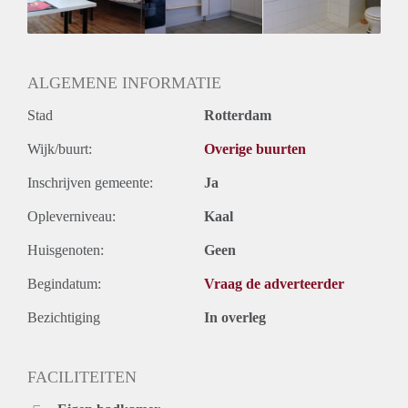
Huurtermijn
Onbepaalde termijn
Oplevering
Gestoffeerd
ALGEMENE INFORMATIE
Stad
Rotterdam
Wijk/buurt:
Overige buurten
Inschrijven gemeente:
Ja
Opleverniveau:
Kaal
Huisgenoten:
Geen
Begindatum:
Vraag de adverteerder
Bezichtiging
In overleg
FACILITEITEN