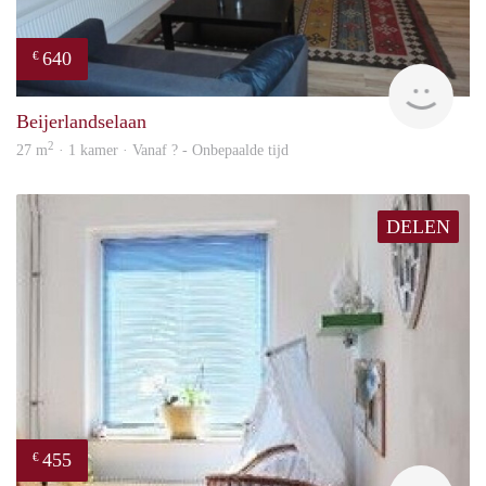
640
€
finde
Beijerlandselaan
2
27 m
· 1 kamer · Vanaf ? - Onbepaalde tijd
DELEN
455
€
finde