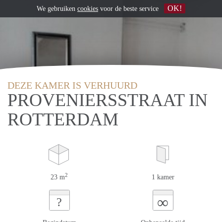
OK!
We gebruiken
cookies
voor de beste service
DEZE KAMER IS VERHUURD
PROVENIERSSTRAAT IN
ROTTERDAM
2
23 m
1 kamer
∞
?