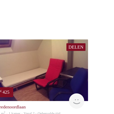
DELEN
425
€
rent
redenoordlaan
2
3 m
· 1 kamer · Vanaf ? - Onbepaalde tijd