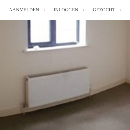
AANMELDEN
INLOGGEN
GEZOCHT
Moet ik mij inschrijven bij de
Rotterdam?
Hoe groot is de kans dat ik sn
Wat kost een studentenkamer g
In welke wijken van Rotterdam 
Hoe vind ik een kamer in Rott
Alle veelgestelde vragen