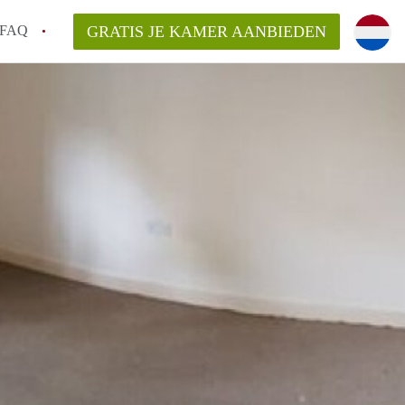
FAQ
GRATIS JE KAMER AANBIEDEN
 gemeente als ik een kamer huur in
el een kamer vind?
emiddeld in Rotterdam?
kan ik het beste wonen als student?
erdam?