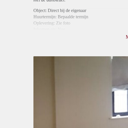
Object: Direct bij de eigenaar
Huurtermijn: Bepaalde termijn
Oplevering: Zie foto
Inkomen eis: Nee
Borg: 1 maand
Bemiddeling kosten: Nee
Internet: Ja
Gedeelde keuken: Ja
Gedeelde Douche: Ja
Gedeelde woonkamer: Ja
Huisgenoten: Ja
Geslacht huisgenoten: Gemengd