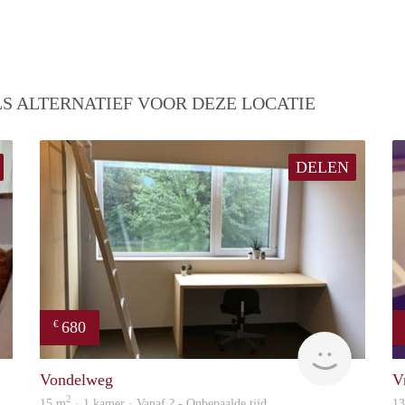
S ALTERNATIEF VOOR DEZE LOCATIE
DELEN
680
€
finder
rent
Vondelweg
V
2
15 m
· 1 kamer · Vanaf ? - Onbepaalde tijd
1