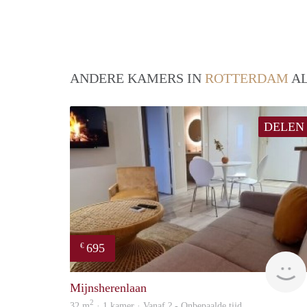
ANDERE KAMERS IN
ROTTERDAM
AL
DELEN
695
€
Mijnsherenlaan
2
32 m
· 1 kamer · Vanaf ? - Onbepaalde tijd