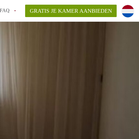
FAQ
GRATIS JE KAMER AANBIEDEN
 gemeente als ik een kamer huur in
el een kamer vind?
emiddeld in Rotterdam?
kan ik het beste wonen als student?
erdam?