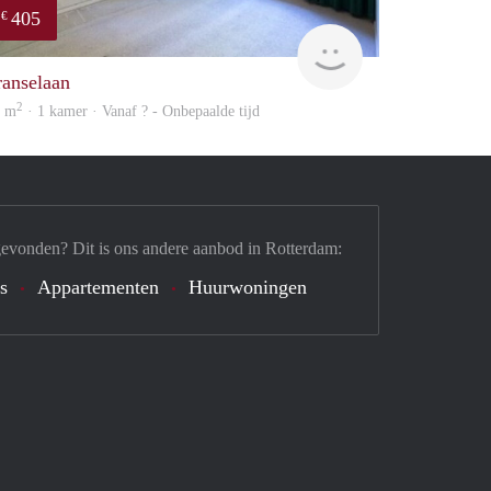
405
€
finder
ranselaan
2
5 m
· 1 kamer · Vanaf ? - Onbepaalde tijd
gevonden? Dit is ons andere aanbod in Rotterdam:
's
Appartementen
Huurwoningen