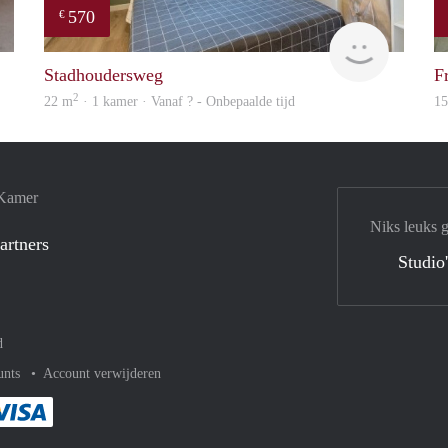
570
€
Woning
finder
Stadhoudersweg
F
2
22 m
· 1 kamer · Vanaf ? - Onbepaalde tijd
1
 Kamer
Niks leuks 
artners
Studio
d
unts
Account verwijderen
met Paypal
kelijk af met Mastercard
ent gemakkelijk af met Meastro
Je rekent gemakkelijk af met Visa