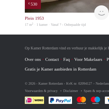
530
€
Plein 1953
2
17 m
· 1 kamer · Vanaf ? - Onbepaalde tijd
Op Kamer Rotterdam vind en verhuur je makkelijk je
Over ons
Contact
Faq
Voor Makelaars
P
Gratis je Kamer aanbieden in Rotterdam
© 2026 - Kamer Rotterdam - KvK nr. 02094127 –
Nederlan
Voorwaarden & privacy
Disclaimer
Spam & nep-acco
Je rekent gemakkelijk af 
Je rekent gemak
Je rek