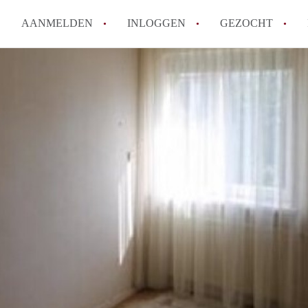
AANMELDEN
INLOGGEN
GEZOCHT
Moet ik mij inschrijven bij de
Rotterdam?
Hoe groot is de kans dat ik sn
Wat kost een studentenkamer g
In welke wijken van Rotterdam 
Hoe vind ik een kamer in Rott
Alle veelgestelde vragen