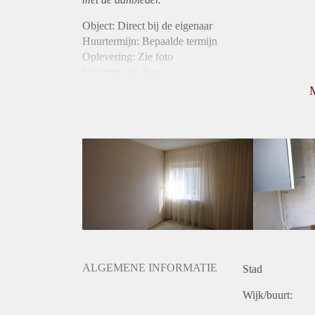
Object: Direct bij de eigenaar
Huurtermijn: Bepaalde termijn
Oplevering: Zie foto
Inkomen eis: Nee
Borg: 1 maand
Bemiddeling kosten: Nee
Internet: Ja
Gedeelde keuken: Ja
Gedeelde Douche: Ja
Gedeelde woonkamer: Ja
Huisgenoten: Ja
ALGEMENE INFORMATIE
Stad
Wijk/buurt: