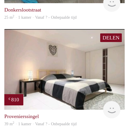
Donkerslootstraat
2
25 m
· 1 kamer · Vanaf ? - Onbepaalde tijd
DELEN
810
€
finde
Provenierssingel
2
39 m
· 1 kamer · Vanaf ? - Onbepaalde tijd