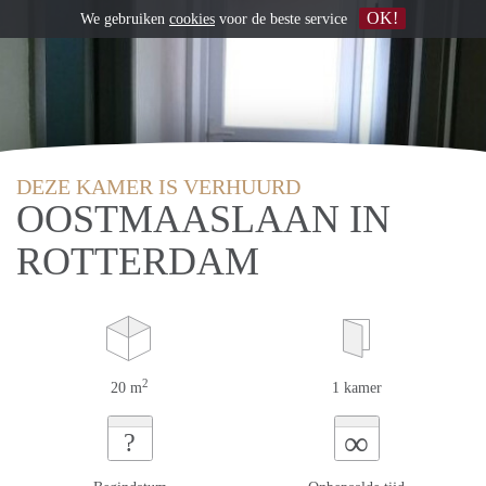
OK!
We gebruiken
cookies
voor de beste service
DEZE KAMER IS VERHUURD
OOSTMAASLAAN IN
ROTTERDAM
2
20 m
1 kamer
∞
?