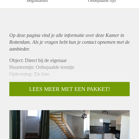
Begindatum
Onbepaalde tijd
Op deze pagina vind je alle informatie over deze Kamer in
Rotterdam. Als je vragen hebt kun je contact opnemen met de
aanbieder.
Object: Direct bij de eigenaar
Huurtermijn: Onbepaalde termijn
Oplevering: Zie foto
Inkomen eis: Nee
Garantiestelling mogelijk: Nee
LEES MEER MET EEN PAKKET!
Borg: 1 Maand
Bemiddeling kosten: Nee
Woningdelers toegestaan: Nee
Huisdieren toegestaan: Afhankelijk van de Eigenaar
Huurtoeslag grens: Ja
Geschikt voor studenten: Afhankelijk van de Eigenaar