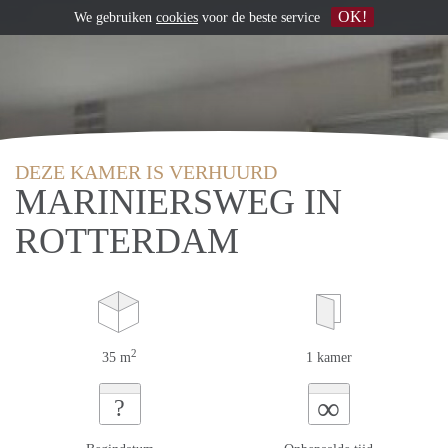
OK!
We gebruiken
cookies
voor de beste service
DEZE KAMER IS VERHUURD
MARINIERSWEG IN
ROTTERDAM
2
35 m
1 kamer
∞
?