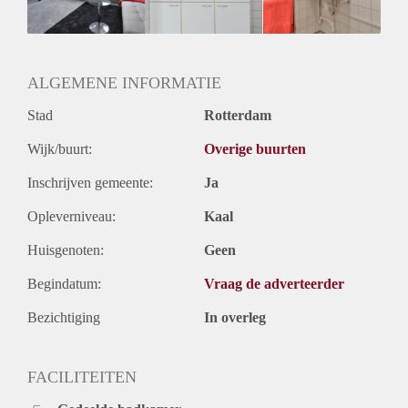
Geslacht huisgenoten: N.v.t.
ALGEMENE INFORMATIE
Stad
Rotterdam
Wijk/buurt:
Overige buurten
Inschrijven gemeente:
Ja
Opleverniveau:
Kaal
Huisgenoten:
Geen
Begindatum:
Vraag de adverteerder
Bezichtiging
In overleg
FACILITEITEN