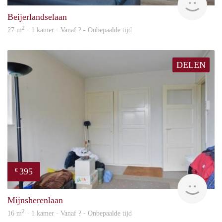
Beijerlandselaan
2
27 m
· 1 kamer · Vanaf ? - Onbepaalde tijd
DELEN
395
€
finde
Mijnsherenlaan
2
16 m
· 1 kamer · Vanaf ? - Onbepaalde tijd