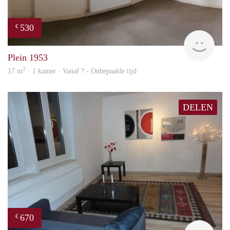
530
€
finde
Plein 1953
2
17 m
· 1 kamer · Vanaf ? - Onbepaalde tijd
DELEN
670
€
finde