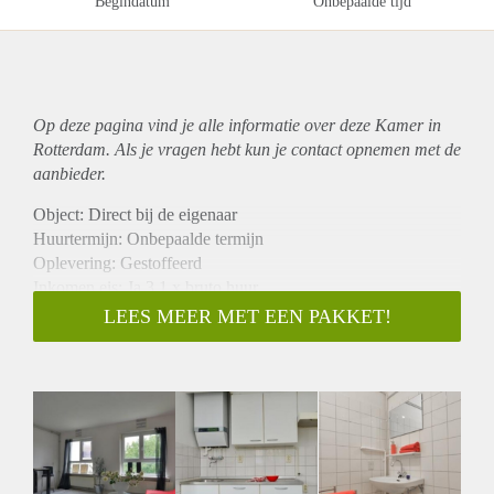
Begindatum
Onbepaalde tijd
Op deze pagina vind je alle informatie over deze Kamer in
Rotterdam. Als je vragen hebt kun je contact opnemen met de
aanbieder.
Object: Direct bij de eigenaar
Huurtermijn: Onbepaalde termijn
Oplevering: Gestoffeerd
Inkomen eis: Ja 3,1 x bruto huur
Garantiestelling mogelijk: Ja
LEES MEER MET EEN PAKKET!
Borg: 1 maand
Bemiddeling kosten: Nee
Internet: Ja
Gedeelde keuken: Nee
Gedeelde Douche: Nee
Gedeelde woonkamer: Nee
Huisgenoten: Nee