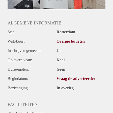
Huurtermijn
Onbepaalde termijn
Oplevering
Gestoffeerd
ALGEMENE INFORMATIE
Stad
Rotterdam
Wijk/buurt:
Overige buurten
Inschrijven gemeente:
Ja
Opleverniveau:
Kaal
Huisgenoten:
Geen
Begindatum:
Vraag de adverteerder
Bezichtiging
In overleg
FACILITEITEN