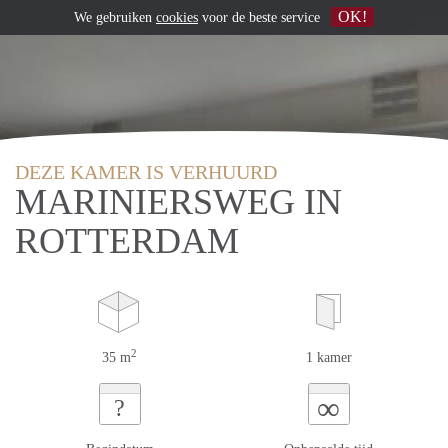
OK!
We gebruiken
cookies
voor de beste service
DEZE KAMER IS VERHUURD
MARINIERSWEG IN
ROTTERDAM
2
35 m
1 kamer
∞
?