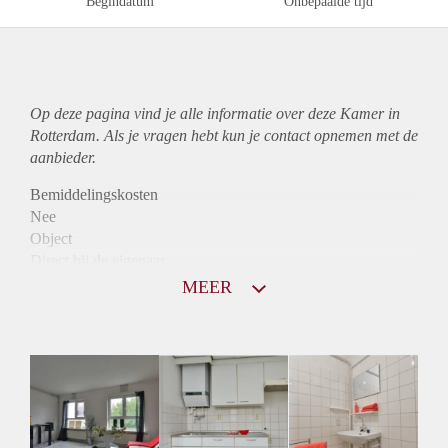
Begindatum
Onbepaalde tijd
Op deze pagina vind je alle informatie over deze Kamer in
Rotterdam. Als je vragen hebt kun je contact opnemen met de
aanbieder.
Bemiddelingskosten
Nee
Object
Direct bij de eigenaar
Borg
MEER
580
Garantiestelling
Mogelijk
Huurtoeslag
Mogelijk
Inkomen eis
2,8 X Maandhuur Bruto