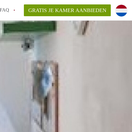
FAQ
GRATIS JE KAMER AANBIEDEN
 gemeente als ik een kamer huur in
el een kamer vind?
emiddeld in Rotterdam?
kan ik het beste wonen als student?
erdam?