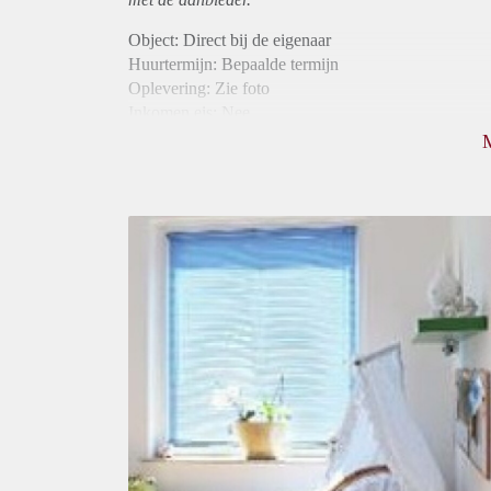
Object: Direct bij de eigenaar
Huurtermijn: Bepaalde termijn
Oplevering: Zie foto
Inkomen eis: Nee
Borg: 1 maand
Bemiddeling kosten: Nee
Internet: Ja
Gedeelde keuken: Ja
Gedeelde Douche: Ja
Gedeelde woonkamer: Ja
Huisgenoten: Ja