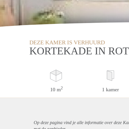
DEZE KAMER IS VERHUURD
KORTEKADE IN RO
2
10 m
1 kamer
Op deze pagina vind je alle informatie over deze K
met de aanbieder.