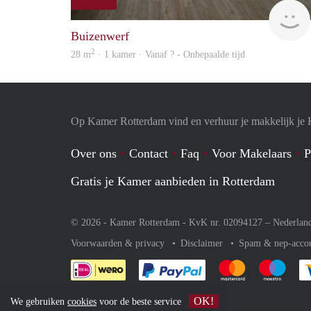
Buizenwerf
2
28 m
· 1 kamer · Vanaf ? - Onbepaalde tijd
Op Kamer Rotterdam vind en verhuur je makkelijk je
Over ons
Contact
Faq
Voor Makelaars
P
Gratis je Kamer aanbieden in Rotterdam
© 2026 - Kamer Rotterdam - KvK nr. 02094127 –
Nederlan
Voorwaarden & privacy
Disclaimer
Spam & nep-acco
Je rekent gemakkelijk af 
Je rekent gemak
Je rek
OK!
We gebruiken
cookies
voor de beste service