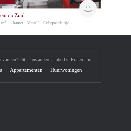
finder
aan op Zuid
2
6 m
· 1 kamer · Vanaf ? - Onbepaalde tijd
gevonden? Dit is ons andere aanbod in Rotterdam:
's
Appartementen
Huurwoningen