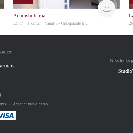
Woning
rent
Adamshofstraat
L
2
13 m
· 1 kamer · Vanaf ? - Onbepaalde tijd
2
 Kamer
Niks leuks 
artners
Studio
d
unts
Account verwijderen
met Paypal
kelijk af met Mastercard
ent gemakkelijk af met Meastro
Je rekent gemakkelijk af met Visa