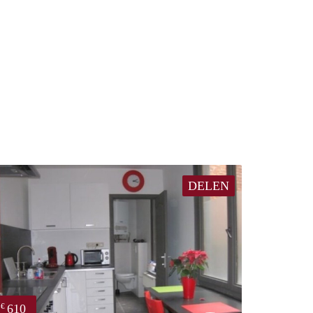
DELEN
610
€