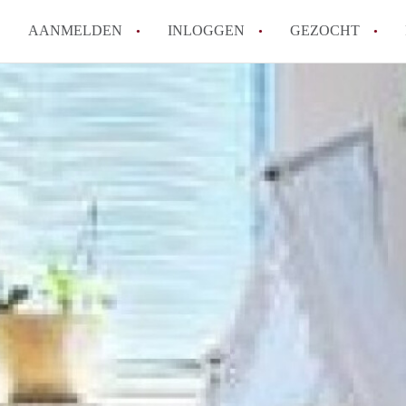
AANMELDEN
INLOGGEN
GEZOCHT
Moet ik mij inschrijven bij de
Rotterdam?
Hoe groot is de kans dat ik sn
Wat kost een studentenkamer g
In welke wijken van Rotterdam 
Hoe vind ik een kamer in Rott
Alle veelgestelde vragen