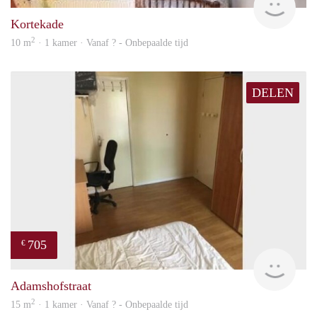
Kortekade
2
10 m
· 1 kamer · Vanaf ? - Onbepaalde tijd
DELEN
705
€
finde
Adamshofstraat
2
15 m
· 1 kamer · Vanaf ? - Onbepaalde tijd