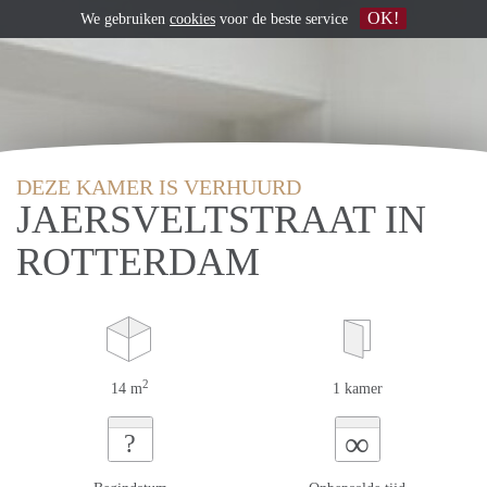
OK!
We gebruiken
cookies
voor de beste service
DEZE KAMER IS VERHUURD
JAERSVELTSTRAAT IN
ROTTERDAM
2
14 m
1 kamer
∞
?