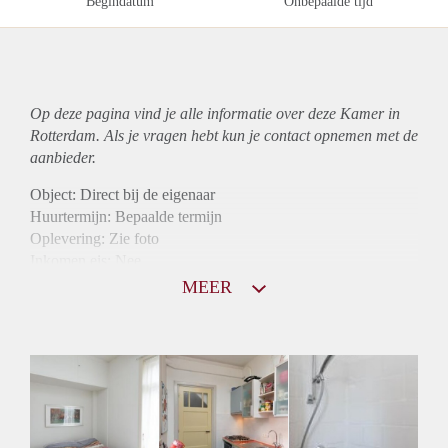
Begindatum
Onbepaalde tijd
Op deze pagina vind je alle informatie over deze Kamer in
Rotterdam. Als je vragen hebt kun je contact opnemen met de
aanbieder.
Object: Direct bij de eigenaar
Huurtermijn: Bepaalde termijn
Oplevering: Zie foto
Inkomen eis: Nee
Borg: 1 maand
MEER
Bemiddeling kosten: Nee
Internet: Ja
Gedeelde keuken: Ja
Gedeelde Douche: Ja
Gedeelde woonkamer: Ja
Huisgenoten: Ja
Geslacht huisgenoten: Gemengd