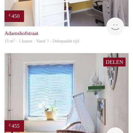
450
€
finde
Adamshofstraat
2
13 m
· 1 kamer · Vanaf ? - Onbepaalde tijd
DELEN
455
€
rent