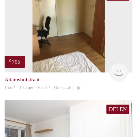
705
€
finde
Adamshofstraat
2
15 m
· 1 kamer · Vanaf ? - Onbepaalde tijd
DELEN