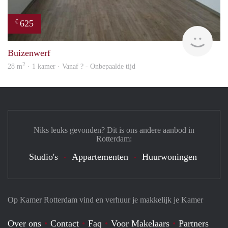
625
€
finde
Buizenwerf
2
28 m
· 1 kamer · Vanaf ? - Onbepaalde tijd
Niks leuks gevonden? Dit is ons andere aanbod in
Rotterdam:
Studio's
Appartementen
Huurwoningen
Op Kamer Rotterdam vind en verhuur je makkelijk je Kamer
Over ons
Contact
Faq
Voor Makelaars
Partners