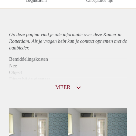
Begindatum
Onbepaalde tijd
Op deze pagina vind je alle informatie over deze Kamer in
Rotterdam. Als je vragen hebt kun je contact opnemen met de
aanbieder.
Bemiddelingskosten
Nee
Object
Direct bij de eigenaar
Borg
MEER
545
Garantiestelling
Mogelijk
Huurtoeslag
Mogelijk
Inkomen eis
2,5 X Maandhuur Bruto