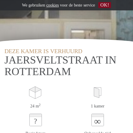
OK!
We gebruiken
cookies
voor de beste service
DEZE KAMER IS VERHUURD
JAERSVELTSTRAAT IN
ROTTERDAM
2
24 m
1 kamer
∞
?