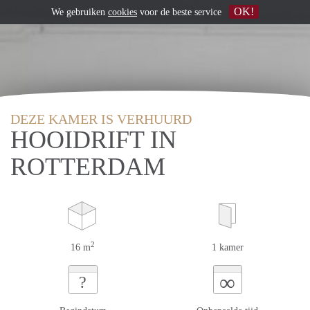
OK!
We gebruiken
cookies
voor de beste service
DEZE KAMER IS VERHUURD
HOOIDRIFT IN
ROTTERDAM
2
16 m
1 kamer
∞
?