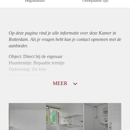
Begindatum
Onbepaalde tijd
Op deze pagina vind je alle informatie over deze Kamer in
Rotterdam. Als je vragen hebt kun je contact opnemen met de
aanbieder.
Object: Direct bij de eigenaar
Huurtermijn: Bepaalde termijn
Oplevering: Zie foto
Inkomen eis: Nee
Borg: 1 maand
MEER
Bemiddeling kosten: Nee
Internet: Ja
Gedeelde keuken: Ja
Gedeelde Douche: Ja
Gedeelde woonkamer: Ja
Huisgenoten: Ja
Geslacht huisgenoten: Gemengd