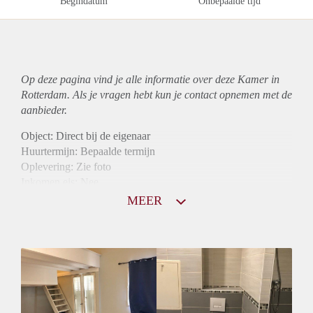
Begindatum
Onbepaalde tijd
Op deze pagina vind je alle informatie over deze Kamer in
Rotterdam. Als je vragen hebt kun je contact opnemen met de
aanbieder.
Object: Direct bij de eigenaar
Huurtermijn: Bepaalde termijn
Oplevering: Zie foto
Inkomen eis: Nee
Borg: 1 maand
MEER
Bemiddeling kosten: Nee
Internet: Ja
Gedeelde keuken: Ja
Gedeelde Douche: Ja
Gedeelde woonkamer: Ja
Huisgenoten: Ja
Geslacht huisgenoten: Gemengd