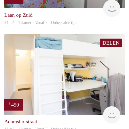
finde
Laan op Zuid
2
24 m
· 1 kamer · Vanaf ? - Onbepaalde tijd
DELEN
450
€
rent
Adamshofstraat
2