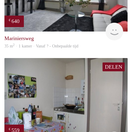
640
€
Woni
Mariniersweg
2
35 m
· 1 kamer · Vanaf ? - Onbepaalde tijd
DELEN
559
€