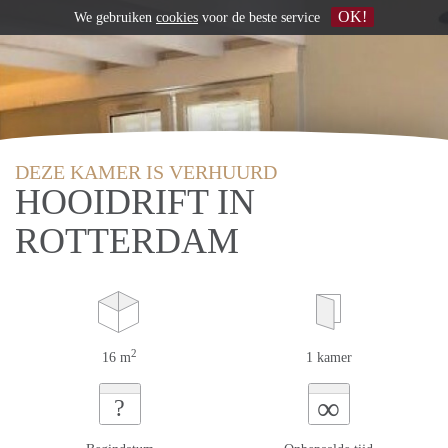
OK!
We gebruiken
cookies
voor de beste service
DEZE KAMER IS VERHUURD
HOOIDRIFT IN
ROTTERDAM
2
16 m
1 kamer
∞
?