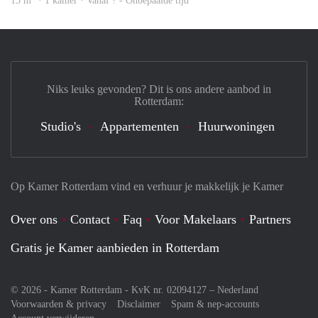
13 m
· 1 kamer · Vanaf ? - Onbepaalde tijd
Niks leuks gevonden? Dit is ons andere aanbod in
Rotterdam:
Studio's
Appartementen
Huurwoningen
Op Kamer Rotterdam vind en verhuur je makkelijk je Kamer
Over ons
Contact
Faq
Voor Makelaars
Partners
Gratis je Kamer aanbieden in Rotterdam
© 2026 - Kamer Rotterdam - KvK nr. 02094127 –
Nederland
Voorwaarden & privacy
Disclaimer
Spam & nep-accounts