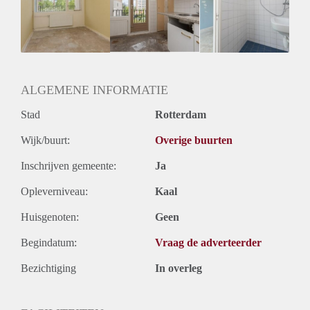
Inkomen eis
N.V.T.
Huurtermijn
Onbepaalde termijn
Oplevering
Gestoffeerd
ALGEMENE INFORMATIE
Stad
Rotterdam
Wijk/buurt:
Overige buurten
Inschrijven gemeente:
Ja
Opleverniveau:
Kaal
Huisgenoten:
Geen
Begindatum:
Vraag de adverteerder
Bezichtiging
In overleg