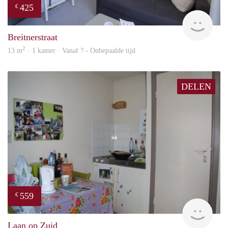
425
€
finde
Breitnerstraat
2
13 m
· 1 kamer · Vanaf ? - Onbepaalde tijd
DELEN
559
€
rent
Laan op Zuid