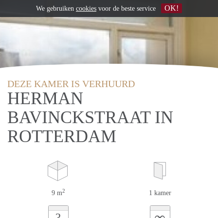
OK!
We gebruiken
cookies
voor de beste service
DEZE KAMER IS VERHUURD
HERMAN
BAVINCKSTRAAT IN
ROTTERDAM
2
9 m
1 kamer
∞
?