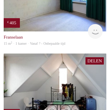
405
€
finde
Franselaan
2
15 m
· 1 kamer · Vanaf ? - Onbepaalde tijd
DELEN