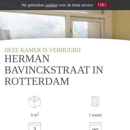
OK!
We gebruiken
cookies
voor de beste service
DEZE KAMER IS VERHUURD
HERMAN
BAVINCKSTRAAT IN
ROTTERDAM
2
9 m
1 kamer
∞
?