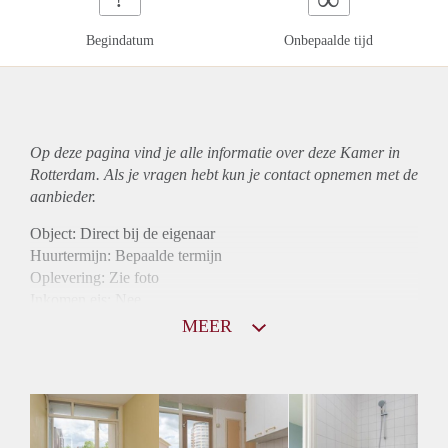
Begindatum
Onbepaalde tijd
Op deze pagina vind je alle informatie over deze Kamer in
Rotterdam. Als je vragen hebt kun je contact opnemen met de
aanbieder.
Object: Direct bij de eigenaar
Huurtermijn: Bepaalde termijn
Oplevering: Zie foto
Inkomen eis: Nee
Borg: 1 maand
MEER
Bemiddeling kosten: Nee
Internet: Ja
Gedeelde keuken: Ja
Gedeelde Douche: Ja
Gedeelde woonkamer: Ja