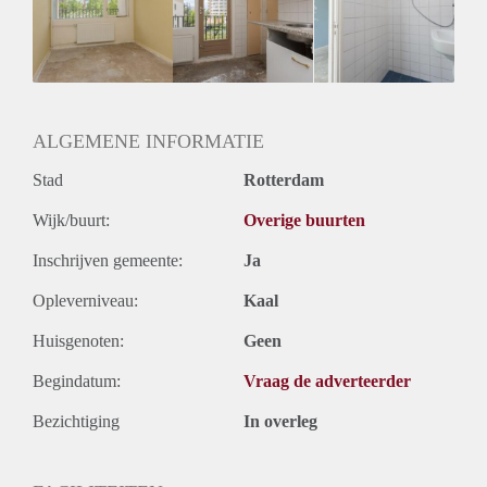
Huisgenoten: Ja
Geslacht huisgenoten: Gemengd
ALGEMENE INFORMATIE
Stad
Rotterdam
Wijk/buurt:
Overige buurten
Inschrijven gemeente:
Ja
Opleverniveau:
Kaal
Huisgenoten:
Geen
Begindatum:
Vraag de adverteerder
Bezichtiging
In overleg