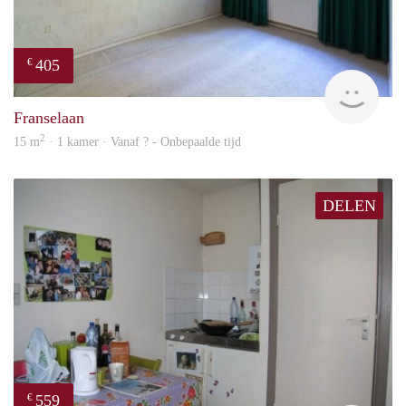
405
€
finde
Franselaan
2
15 m
· 1 kamer · Vanaf ? - Onbepaalde tijd
DELEN
559
€