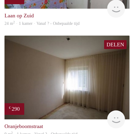
finde
Laan op Zuid
2
24 m
· 1 kamer · Vanaf ? - Onbepaalde tijd
DELEN
290
€
rent
Oranjeboomstraat
2