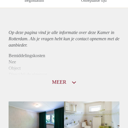
Begindatum
Onbepaalde tijd
Op deze pagina vind je alle informatie over deze Kamer in
Rotterdam. Als je vragen hebt kun je contact opnemen met de
aanbieder.
Bemiddelingskosten
Nee
Object
Direct bij de eigenaar
Borg
MEER
365
Garantiestelling
Niet mogelijk
Huurtoeslag
Niet mogelijk
Inkomen eis
N.V.T.