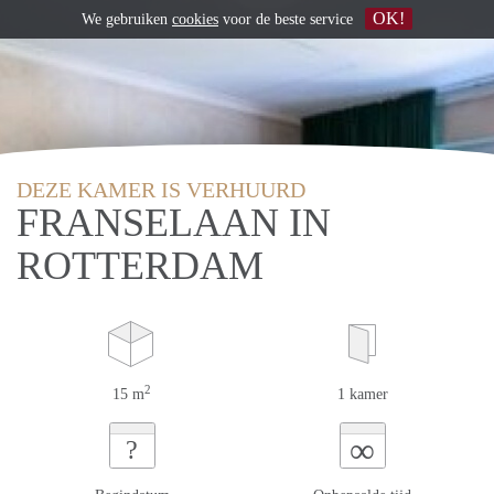
OK!
We gebruiken
cookies
voor de beste service
DEZE KAMER IS VERHUURD
FRANSELAAN IN
ROTTERDAM
2
15 m
1 kamer
∞
?