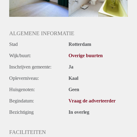
Huurtermijn
Onbepaalde termijn
Oplevering
Gestoffeerd
ALGEMENE INFORMATIE
Stad
Rotterdam
Wijk/buurt:
Overige buurten
Inschrijven gemeente:
Ja
Opleverniveau:
Kaal
Huisgenoten:
Geen
Begindatum:
Vraag de adverteerder
Bezichtiging
In overleg
FACILITEITEN