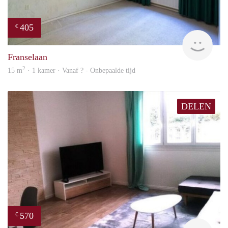
405
€
finde
Franselaan
2
15 m
· 1 kamer · Vanaf ? - Onbepaalde tijd
DELEN
570
€
finde