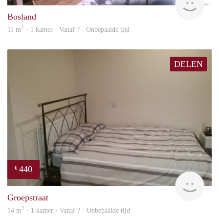
Bosland
2
11 m
· 1 kamer · Vanaf ? - Onbepaalde tijd
DELEN
440
€
rent
Groepstraat
2
14 m
· 1 kamer · Vanaf ? - Onbepaalde tijd