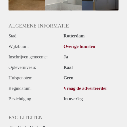
Geslacht huisgenoten: N.v.t.
ALGEMENE INFORMATIE
Stad
Rotterdam
Wijk/buurt:
Overige buurten
Inschrijven gemeente:
Ja
Opleverniveau:
Kaal
Huisgenoten:
Geen
Begindatum:
Vraag de adverteerder
Bezichtiging
In overleg
FACILITEITEN