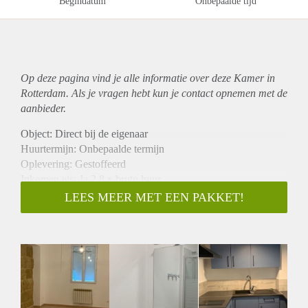
Begindatum
Onbepaalde tijd
Op deze pagina vind je alle informatie over deze Kamer in
Rotterdam. Als je vragen hebt kun je contact opnemen met de
aanbieder.
Object: Direct bij de eigenaar
Huurtermijn: Onbepaalde termijn
Oplevering: Gestoffeerd
Inkomen eis: Ja 2,8 x bruto huur
Garantiestelling mogelijk: Ja
LEES MEER MET EEN PAKKET!
Borg: 1 maand
Bemiddeling kosten: Nee
Internet: Ja
Gedeelde keuken: Nee
Gedeelde Douche: Nee
Gedeelde woonkamer: Nee
Huisgenoten: Nee