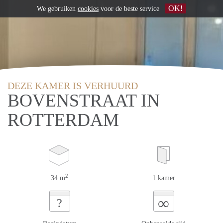
OK!
We gebruiken
cookies
voor de beste service
DEZE KAMER IS VERHUURD
BOVENSTRAAT IN
ROTTERDAM
2
34 m
1 kamer
∞
?