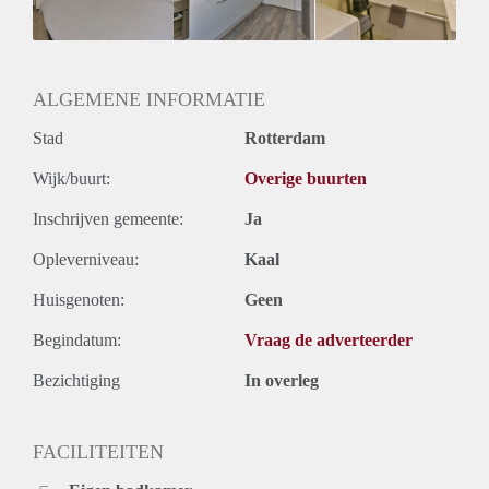
Huurtermijn
Onbepaalde termijn
Oplevering
Gestoffeerd
ALGEMENE INFORMATIE
Stad
Rotterdam
Wijk/buurt:
Overige buurten
Inschrijven gemeente:
Ja
Opleverniveau:
Kaal
Huisgenoten:
Geen
Begindatum:
Vraag de adverteerder
Bezichtiging
In overleg
FACILITEITEN