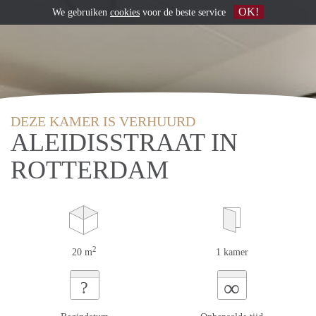
OK!
We gebruiken
cookies
voor de beste service
DEZE KAMER IS VERHUURD
ALEIDISSTRAAT IN
ROTTERDAM
2
20 m
1 kamer
∞
?