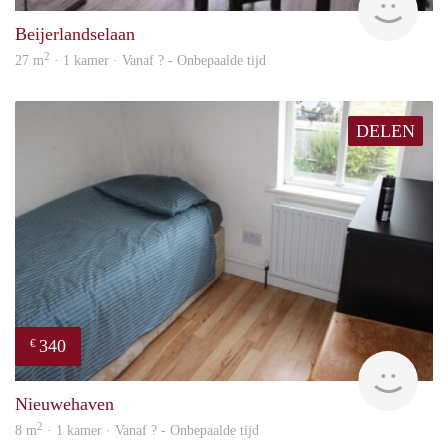
Beijerlandselaan
2
27 m
· 1 kamer · Vanaf ? - Onbepaalde tijd
DELEN
340
€
rent
Nieuwehaven
2
8 m
· 1 kamer · Vanaf ? - Onbepaalde tijd