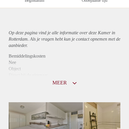
Begindatum
Onbepaalde tijd
Op deze pagina vind je alle informatie over deze Kamer in
Rotterdam. Als je vragen hebt kun je contact opnemen met de
aanbieder.
Bemiddelingskosten
Nee
Object
Direct bij de eigenaar
Borg
MEER
600
Garantiestelling
Niet mogelijk
Huurtoeslag
Niet mogelijk
Inkomen eis
N.V.T.