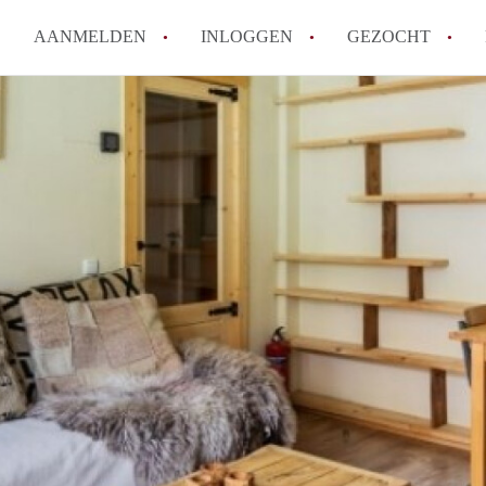
AANMELDEN
INLOGGEN
GEZOCHT
Moet ik mij inschrijven bij de
Rotterdam?
Hoe groot is de kans dat ik sn
Wat kost een studentenkamer g
In welke wijken van Rotterdam 
Hoe vind ik een kamer in Rott
Alle veelgestelde vragen