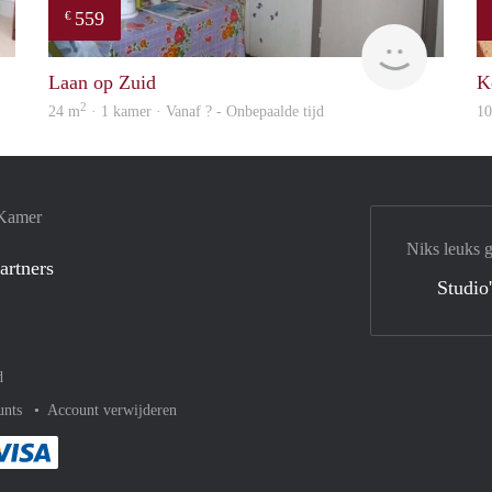
559
€
rent
finder
Laan op Zuid
K
2
24 m
· 1 kamer · Vanaf ? - Onbepaalde tijd
1
 Kamer
Niks leuks 
artners
Studio
d
unts
Account verwijderen
met Paypal
kelijk af met Mastercard
ent gemakkelijk af met Meastro
Je rekent gemakkelijk af met Visa