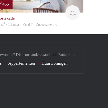
455
€
rent
ortekade
2
0 m
· 1 kamer · Vanaf ? - Onbepaalde tijd
gevonden? Dit is ons andere aanbod in Rotterdam:
's
Appartementen
Huurwoningen