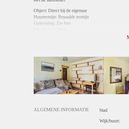
Object: Direct bij de eigenaar
Huurtermijn: Bepaalde termijn
Oplevering: Zie foto
Inkomen eis: Nee
Borg: 1 maand
Bemiddeling kosten: Nee
Internet: Ja
Gedeelde keuken: Ja
Gedeelde Douche: Ja
Gedeelde woonkamer: Ja
Huisgenoten: Ja
ALGEMENE INFORMATIE
Stad
Wijk/buurt: