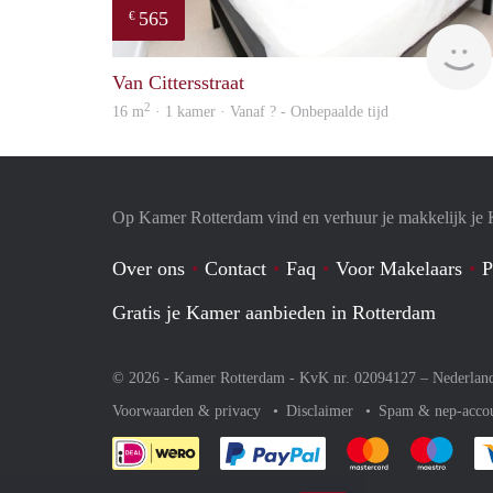
565
€
Van Cittersstraat
2
16 m
· 1 kamer · Vanaf ? - Onbepaalde tijd
Op Kamer Rotterdam vind en verhuur je makkelijk je
Over ons
Contact
Faq
Voor Makelaars
P
Gratis je Kamer aanbieden in Rotterdam
© 2026 - Kamer Rotterdam - KvK nr. 02094127 –
Nederlan
Voorwaarden & privacy
Disclaimer
Spam & nep-acco
Je rekent gemakkelijk af 
Je rekent gemak
Je rek