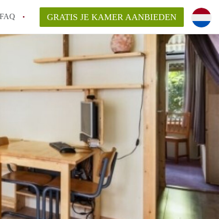
FAQ
GRATIS JE KAMER AANBIEDEN
 gemeente als ik een kamer huur in
el een kamer vind?
emiddeld in Rotterdam?
kan ik het beste wonen als student?
erdam?