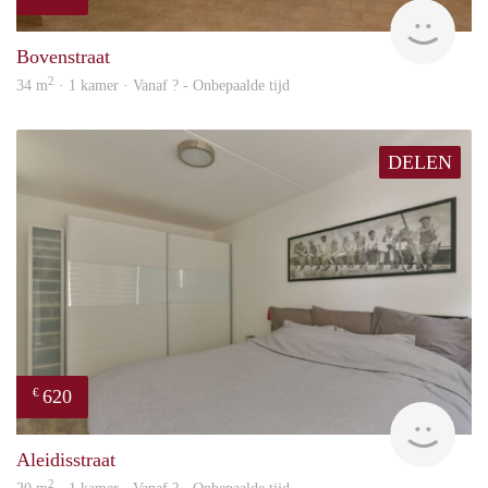
finde
Bovenstraat
2
34 m
· 1 kamer · Vanaf ? - Onbepaalde tijd
DELEN
620
€
Woni
Aleidisstraat
2