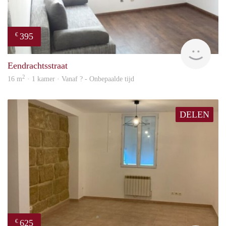
395
€
finde
Eendrachtsstraat
2
16 m
· 1 kamer · Vanaf ? - Onbepaalde tijd
DELEN
625
€