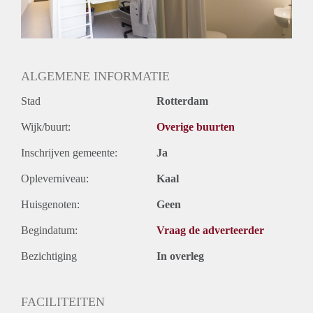
Huurtermijn
Onbepaalde termijn
Oplevering
Kaal
ALGEMENE INFORMATIE
Stad
Rotterdam
Wijk/buurt:
Overige buurten
Inschrijven gemeente:
Ja
Opleverniveau:
Kaal
Huisgenoten:
Geen
Begindatum:
Vraag de adverteerder
Bezichtiging
In overleg
FACILITEITEN