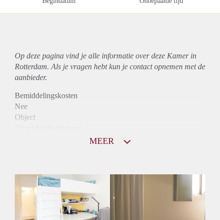
Begindatum
Onbepaalde tijd
Op deze pagina vind je alle informatie over deze Kamer in
Rotterdam. Als je vragen hebt kun je contact opnemen met de
aanbieder.
Bemiddelingskosten
Nee
Object
Direct bij de eigenaar
Borg
MEER
420
Garantiestelling
Niet mogelijk
Huurtoeslag
Niet mogelijk
Inkomen eis
N.V.T.