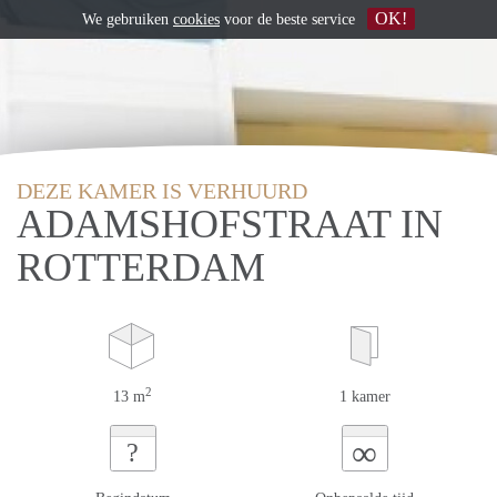
OK!
We gebruiken
cookies
voor de beste service
DEZE KAMER IS VERHUURD
ADAMSHOFSTRAAT IN
ROTTERDAM
2
13 m
1 kamer
∞
?