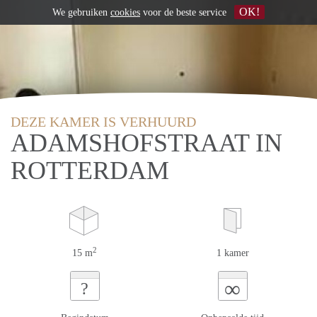
OK!
We gebruiken
cookies
voor de beste service
DEZE KAMER IS VERHUURD
ADAMSHOFSTRAAT IN
ROTTERDAM
2
15 m
1 kamer
∞
?