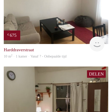
675
€
finde
Harddraverstraat
2
10 m
· 1 kamer · Vanaf ? - Onbepaalde tijd
DELEN