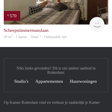
570
€
finde
Scheepstimmermanslaan
2
20 m
· 1 kamer · Vanaf ? - Onbepaalde tijd
Niks leuks gevonden? Dit is ons andere aanbod in
Rotterdam:
Studio's
Appartementen
Huurwoningen
Op Kamer Rotterdam vind en verhuur je makkelijk je Kamer