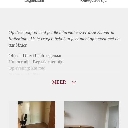
Begindatum
Onbepaalde tijd
Op deze pagina vind je alle informatie over deze Kamer in
Rotterdam. Als je vragen hebt kun je contact opnemen met de
aanbieder.
Object: Direct bij de eigenaar
Huurtermijn: Bepaalde termijn
Oplevering: Zie foto
Inkomen eis: Nee
Borg: 1 maand
MEER
Bemiddeling kosten: Nee
Internet: Ja
Gedeelde keuken: Ja
Gedeelde Douche: Ja
Gedeelde woonkamer: Ja
Huisgenoten: Ja
Geslacht huisgenoten: Gemengd