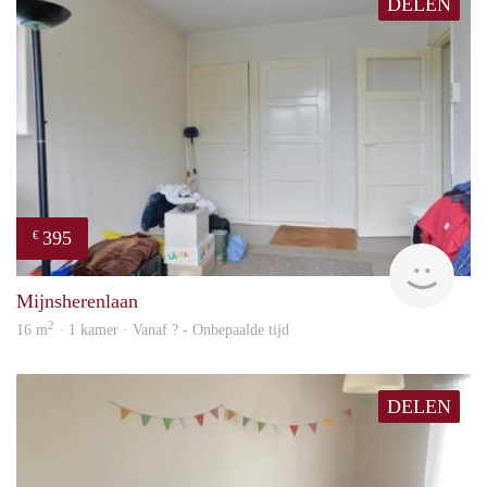
DELEN
395
€
finde
Mijnsherenlaan
2
16 m
· 1 kamer · Vanaf ? - Onbepaalde tijd
DELEN