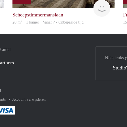
finder
finder
Scheepstimmermanslaan
F
2
20 m
· 1 kamer · Vanaf ? - Onbepaalde tijd
1
 Kamer
Niks leuks 
artners
Studio
d
unts
Account verwijderen
met Paypal
kelijk af met Mastercard
ent gemakkelijk af met Meastro
Je rekent gemakkelijk af met Visa