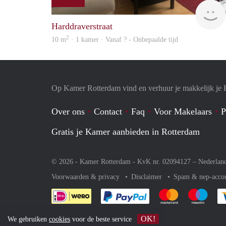
Harddraverstraat
2
10 m
· 1 kamer · Vanaf ? - Onbepaalde tijd
Op Kamer Rotterdam vind en verhuur je makkelijk je
Over ons
Contact
Faq
Voor Makelaars
P
Gratis je Kamer aanbieden in Rotterdam
© 2026 - Kamer Rotterdam - KvK nr. 02094127 –
Nederlan
Voorwaarden & privacy
Disclaimer
Spam & nep-acco
Je rekent gemakkelijk af 
Je rekent gemak
Je rek
OK!
We gebruiken
cookies
voor de beste service