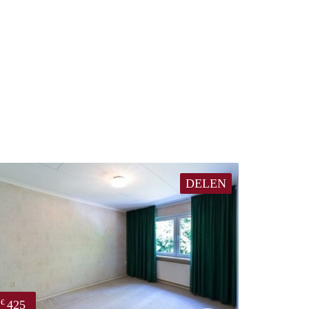
DELEN
425
€