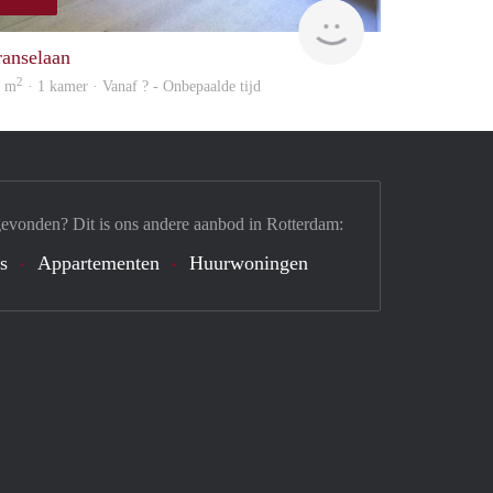
finder
ranselaan
2
5 m
· 1 kamer · Vanaf ? - Onbepaalde tijd
gevonden? Dit is ons andere aanbod in Rotterdam:
's
Appartementen
Huurwoningen