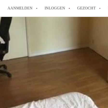
AANMELDEN
INLOGGEN
GEZOCHT
Moet ik mij inschrijven bij de
Rotterdam?
Hoe groot is de kans dat ik sn
Wat kost een studentenkamer g
In welke wijken van Rotterdam 
Hoe vind ik een kamer in Rott
Alle veelgestelde vragen