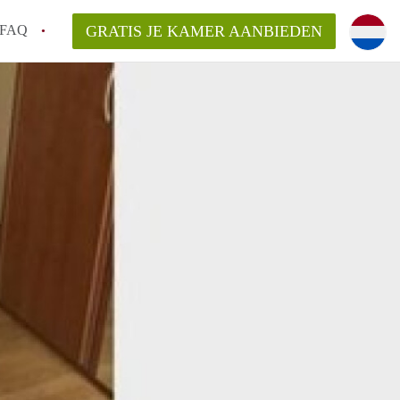
FAQ
GRATIS JE KAMER AANBIEDEN
 gemeente als ik een kamer huur in
el een kamer vind?
emiddeld in Rotterdam?
kan ik het beste wonen als student?
erdam?