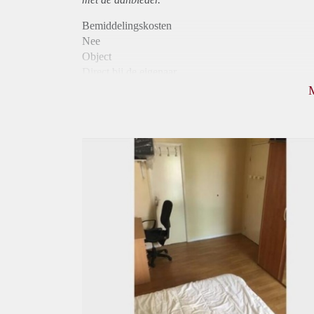
Bemiddelingskosten
Nee
Object
Direct bij de eigenaar
Borg
705
Garantiestelling
Niet mogelijk
Huurtoeslag
Niet mogelijk
Inkomen eis
N.V.T.
Huurtermijn
Onbepaalde termijn
Oplevering
Gestoffeerd