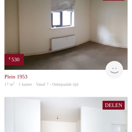
530
€
finde
Plein 1953
2
17 m
· 1 kamer · Vanaf ? - Onbepaalde tijd
DELEN