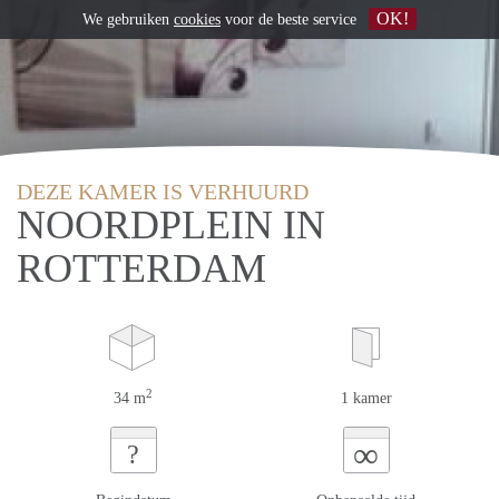
OK!
We gebruiken
cookies
voor de beste service
DEZE KAMER IS VERHUURD
NOORDPLEIN IN
ROTTERDAM
2
34 m
1 kamer
∞
?