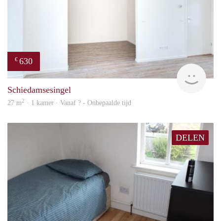
630
€
finde
Schiedamsesingel
2
27 m
· 1 kamer · Vanaf ? - Onbepaalde tijd
DELEN