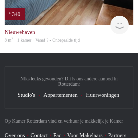
340
€
rent
Nieuwehaven
2
8 m
· 1 kamer · Vanaf ? - Onbepaalde tijd
Niks leuks gevonden? Dit is ons andere aanbod in
Rotterdam:
Studio's
Appartementen
Huurwoningen
Op Kamer Rotterdam vind en verhuur je makkelijk je Kamer
Over ons
Contact
Faq
Voor Makelaars
Partners