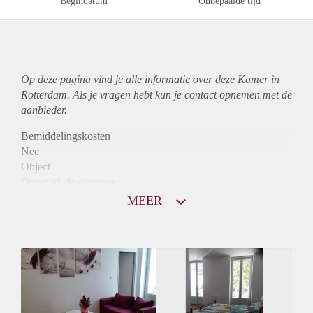
Begindatum
Onbepaalde tijd
Op deze pagina vind je alle informatie over deze Kamer in
Rotterdam. Als je vragen hebt kun je contact opnemen met de
aanbieder.
Bemiddelingskosten
Nee
Object
Direct bij de eigenaar
Borg
MEER
745
Garantiestelling
Mogelijk
Huurtoeslag
Mogelijk
Inkomen eis
3,0 X De bruto huur