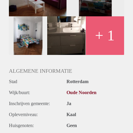
Huurtermijn
Onbepaalde termijn
Oplevering
Gestoffeerd
+ 1
ALGEMENE INFORMATIE
Stad
Rotterdam
Wijk/buurt:
Oude Noorden
Inschrijven gemeente:
Ja
Opleverniveau:
Kaal
Huisgenoten:
Geen